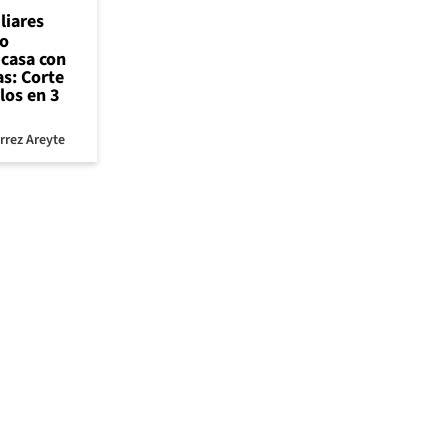
liares
so
 casa con
as: Corte
los en 3
rrez Areyte