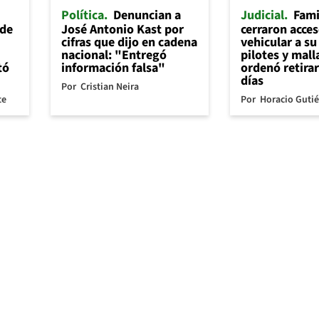
Política
Denuncian a
Judicial
Fami
 de
José Antonio Kast por
cerraron acce
cifras que dijo en cadena
vehicular a su
nacional: "Entregó
pilotes y mall
tó
información falsa"
ordenó retirar
días
Por
Cristian Neira
te
Por
Horacio Gutié