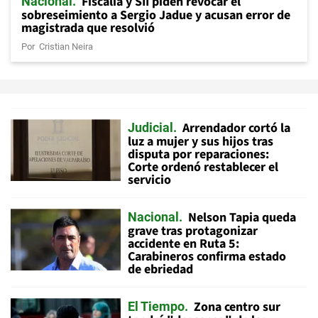
Fiscalía y SII piden revocar el
Nacional
sobreseimiento a Sergio Jadue y acusan error de
magistrada que resolvió
Por
Cristian Neira
Arrendador cortó la
Judicial
luz a mujer y sus hijos tras
disputa por reparaciones:
Corte ordenó restablecer el
servicio
Nelson Tapia queda
Nacional
grave tras protagonizar
accidente en Ruta 5:
Carabineros confirma estado
de ebriedad
Zona centro sur
El Tiempo