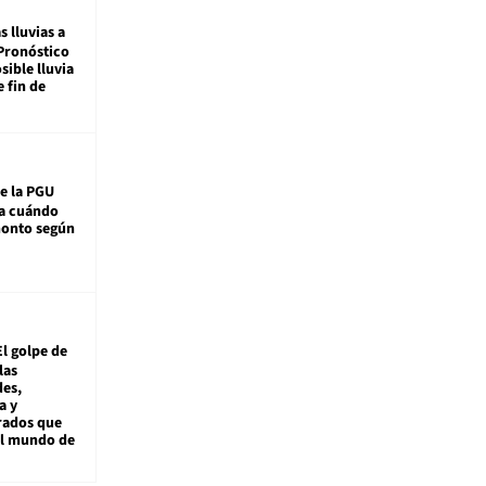
s lluvias a
Pronóstico
sible lluvia
e fin de
e la PGU
sa cuándo
monto según
El golpe de
las
es,
a y
rados que
al mundo de