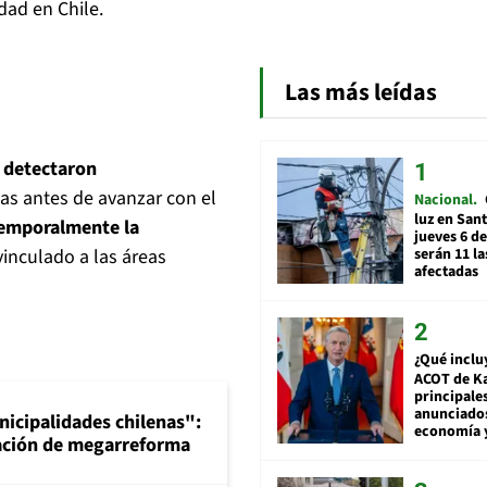
dad en Chile.
Las más leídas
e detectaron
as antes de avanzar con el
Nacional
luz en San
temporalmente la
jueves 6 de
serán 11 l
vinculado a las áreas
afectadas
¿Qué inclu
ACOT de Ka
principale
anunciado
nicipalidades chilenas":
economía 
bación de megarreforma