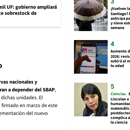
mil UF: gobierno ampliará
¿Vuelven la
nte sobrestock de
Santiago? 
anticipa po
y nieve est
semana
Aumento d
2026: revi
subirá el 
o
tu edad
vas nacionales y
ran a depender del SBAP
,
Ciencias
dichas unidades. El
Lincolao a 
humanidad
o firmado en marzo de este
matemátic
plementación del nuevo
postdocto
complica 
la ciencia