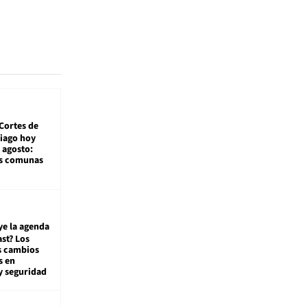
Cortes de
tiago hoy
 agosto:
as comunas
ye la agenda
st? Los
s cambios
s en
y seguridad