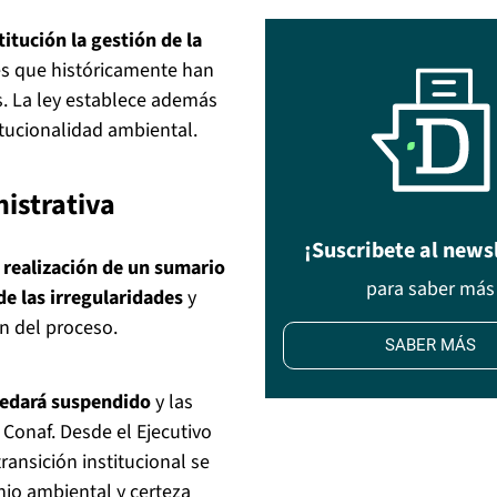
itución la gestión de la
es que históricamente han
s. La ley establece además
itucionalidad ambiental.
istrativa
¡Suscribete al news
 realización de un sumario
para saber más
de las irregularidades
y
n del proceso.
SABER MÁS
quedará suspendido
y las
 Conaf. Desde el Ejecutivo
ransición institucional se
nio ambiental y certeza