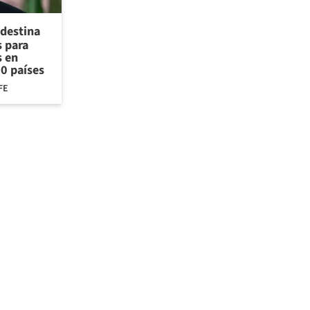
 destina
 para
s en
30 países
FE