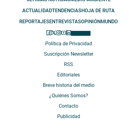
ACTUALIDAD
TENDENCIAS
HOJA DE RUTA
REPORTAJES
ENTREVISTAS
OPINIÓN
MUNDO
Política de Privacidad
Suscripción Newsletter
RSS
Editoriales
Breve historia del medio
¿Quiénes Somos?
Contacto
Publicidad
El Desconcierto - Fecha de Inicio: 05 - 2012 - Dirección: Providencia 2608,
of. 63. Santiago, Región Metropolitana, Chile - Teléfono: (+569) 67899269 -