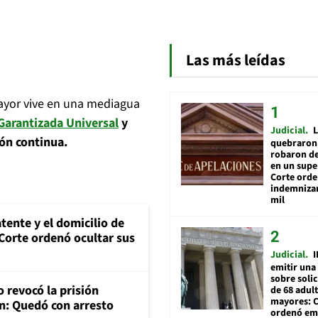
Las más leídas
ayor vive en una mediagua
Garantizada Universal
y
Judicial
L
ión continua.
quebraron 
robaron de
en un sup
Corte ord
indemnizar
mil
tente y el domicilio de
Corte ordenó ocultar sus
Judicial
I
emitir una
sobre soli
 revocó la prisión
de 68 adul
mayores: 
n: Quedó con arresto
ordenó emi