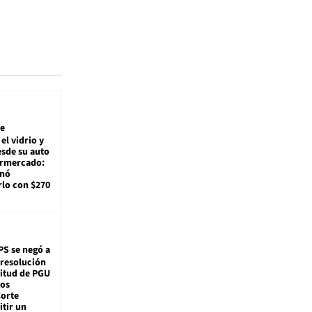
e
el vidrio y
sde su auto
ermercado:
enó
lo con $270
PS se negó a
 resolución
citud de PGU
tos
Corte
tir un