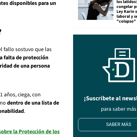
los latidos
ntes disponibles para un
congelar p
Ley Karin 
laboral y s
"colapso" 
?
 fallo sostuvo que las
a falta de protección
gridad de una persona
 años, ciega, con
¡Suscribete al news
ono
dentro de una lista de
para saber más
onabilidad
.
SABER MÁS
obre la Protección de los