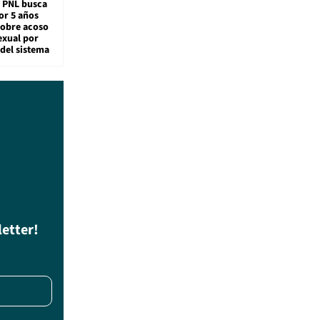
: PNL busca
or 5 años
sobre acoso
exual por
del sistema
letter!