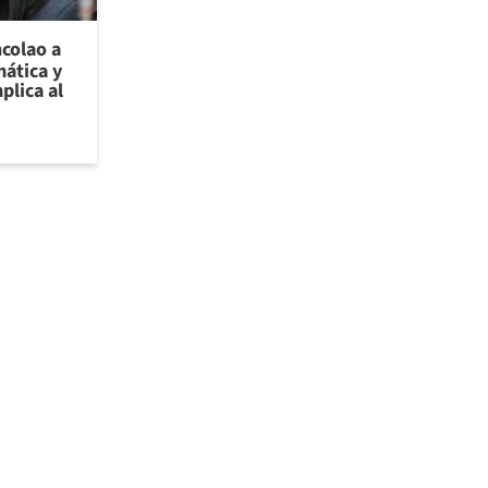
ncolao a
ática y
plica al