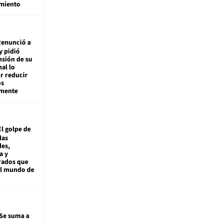
miento
enunció a
y pidió
nsión de su
nal lo
r reducir
os
amente
El golpe de
las
es,
a y
rados que
al mundo de
Se suma a