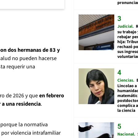
pronuncia
Judicial
R
su trabajo 
rebajar pe
hija: Tribu
rechazó po
 son dos hermanas de 83 y
sus ingres
voluntari
 salud no pueden hacerse
sta requerir una
Ciencias
Lincolao a 
humanidad
ro de 2026 y que
en febrero
matemátic
postdocto
r a una residencia
.
complica 
la ciencia
 porque la normativa
por violencia intrafamiliar
Nacional