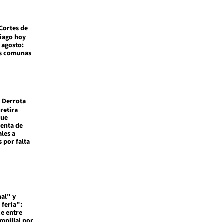
Cortes de
tiago hoy
 agosto:
as comunas
Derrota
 retira
que
venta de
ales a
 por falta
al" y
 feria":
ce entre
mpillai por