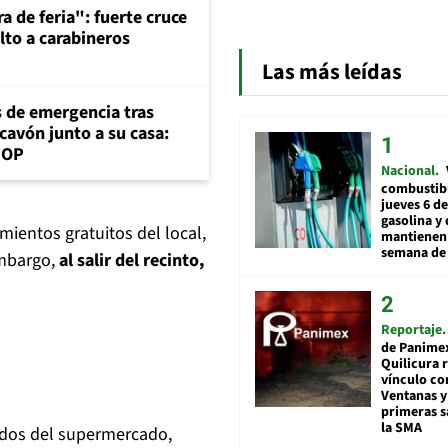
a de feria": fuerte cruce
lto a carabineros
Las más leídas
s de emergencia tras
cavón junto a su casa:
MOP
Nacional
combustibl
jueves 6 de
gasolina y 
ientos gratuitos del local,
mantienen 
semana de 
embargo,
al salir del recinto,
Reportaje
de Panime
Quilicura 
vínculo co
Ventanas y
primeras s
la SMA
ados del supermercado,