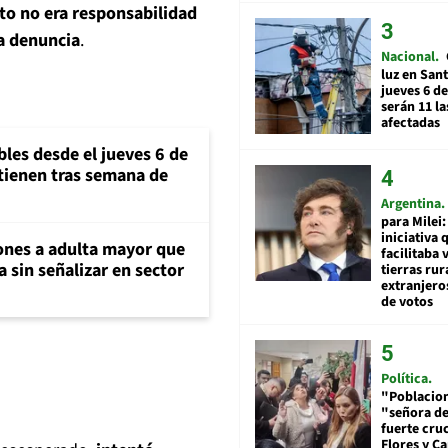
to no era responsabilidad
la denuncia
.
Nacional
luz en San
jueves 6 de
serán 11 l
afectadas
bles desde el jueves 6 de
ntienen tras semana de
Argentina
para Milei:
iniciativa 
ones a adulta mayor que
facilitaba 
 sin señalizar en sector
tierras rur
extranjeros
de votos
Política
"Poblacion
"señora de
fuerte cru
Flores y Ca