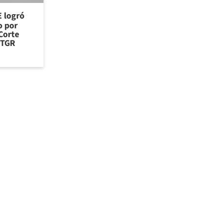
E logró
o por
Corte
 TGR