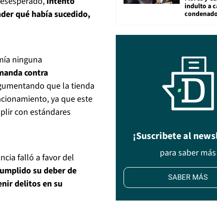
, desesperado,
intentó
indulto a 
nder qué había sucedido,
condenad
umía ninguna
manda contra
rgumentando que la tienda
tacionamiento, ya que este
plir con estándares
¡Suscribete al news
para saber más
ncia falló a favor del
cumplido su deber de
SABER MÁS
nir delitos en su