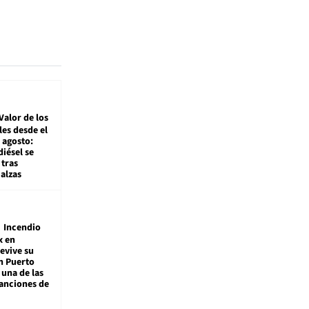
Valor de los
es desde el
 agosto:
diésel se
tras
alzas
Incendio
x en
revive su
n Puerto
 una de las
anciones de