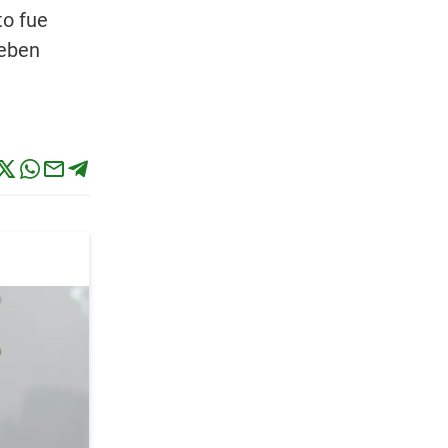
to fue
deben