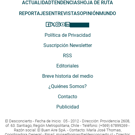
ACTUALIDAD
TENDENCIAS
HOJA DE RUTA
REPORTAJES
ENTREVISTAS
OPINIÓN
MUNDO
Política de Privacidad
Suscripción Newsletter
RSS
Editoriales
Breve historia del medio
¿Quiénes Somos?
Contacto
Publicidad
El Desconcierto - Fecha de Inicio: 05 - 2012 - Dirección: Providencia 2608,
of. 63. Santiago, Región Metropolitana, Chile - Teléfono: (+569) 67899269 -
Razón social: El Buen Aire SpA. - Contacto: María José Thomas,
Coordinadora General - Email:
mjosethomas@eldesconcierto.cl
- Director: