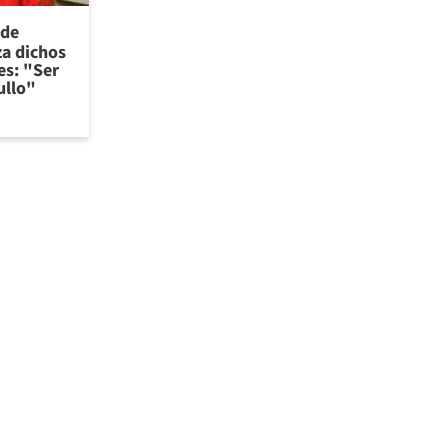
 de
za dichos
es: "Ser
ullo"