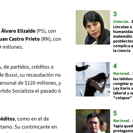
Ciencias
Lincolao a 
;
Álvaro Elizalde
(PS), con
humanidad
matemátic
uan Castro Prieto
(RN), con
postdocto
complica 
9 millones.
la ciencia
 de partidos, créditos o
Nacional
de Bussi, su recaudación no
los latidos
personal de $120 millones, y
congelar p
Ley Karin 
rtido Socialista el pasado 6
laboral y s
"colapso" 
réditos
, como en el de
Nacional
Tapia qued
stamo. Su contrincante en
protagoniz