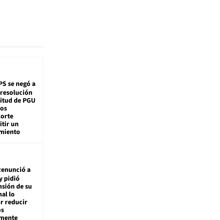
PS se negó a
 resolución
citud de PGU
tos
Corte
tir un
miento
enunció a
y pidió
nsión de su
nal lo
r reducir
os
amente