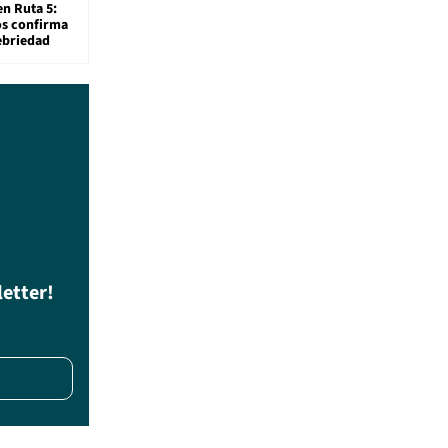
en Ruta 5:
os confirma
ebriedad
letter!