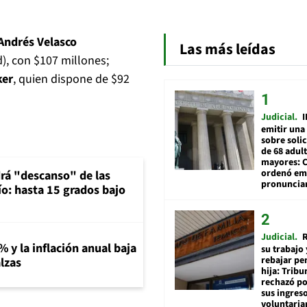
Andrés Velasco
Las más leídas
), con $107 millones;
ker
, quien dispone de $92
Judicial
I
emitir una
sobre soli
de 68 adul
mayores: 
ordenó emi
rá "descanso" de las
pronuncia
río: hasta 15 grados bajo
Judicial
R
% y la inflación anual baja
su trabajo 
rebajar pe
lzas
hija: Tribu
rechazó po
sus ingres
voluntari