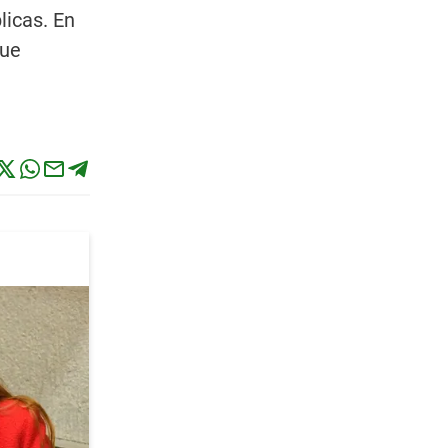
licas. En
que