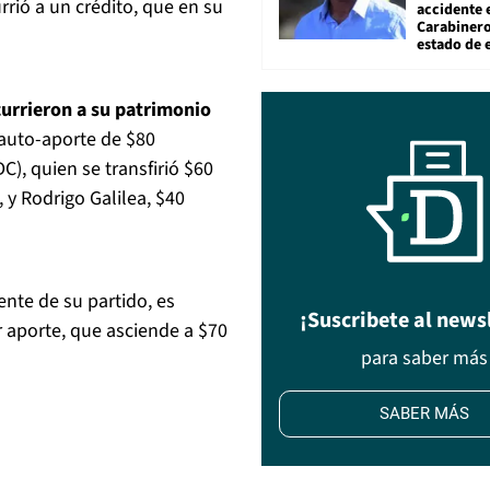
rrió a un crédito, que en su
accidente 
Carabiner
estado de 
currieron a su patrimonio
 auto-aporte de $80
), quien se transfirió $60
 y Rodrigo Galilea, $40
ente de su partido, es
¡Suscribete al news
r aporte, que asciende a $70
para saber más
SABER MÁS