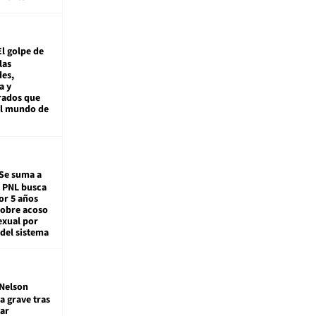
El golpe de
las
es,
a y
rados que
al mundo de
Se suma a
: PNL busca
or 5 años
sobre acoso
exual por
del sistema
Nelson
a grave tras
ar