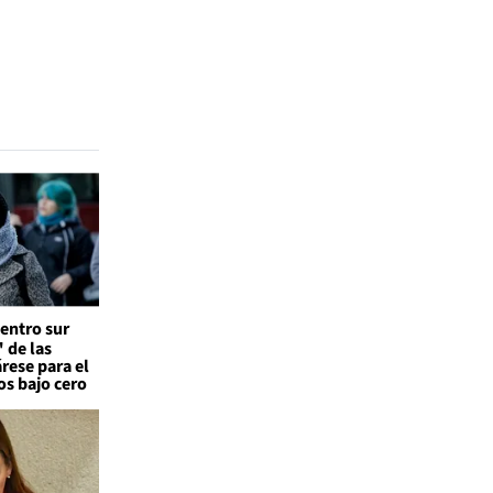
entro sur
 de las
árese para el
os bajo cero