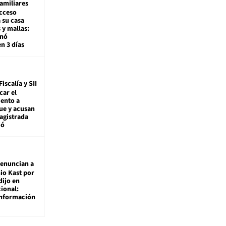
amiliares
cceso
 su casa
 y mallas:
enó
en 3 días
Fiscalía y SII
car el
ento a
ue y acusan
agistrada
ió
enuncian a
io Kast por
dijo en
ional:
información