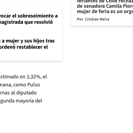
feriantes de Chile recha
de senadora Camila Flor
mujer de feria es un org
evocar el sobreseimiento a
Por
Cristian Neira
magistrada que resolvió
 a mujer y sus hijos tras
ordenó restablecer el
estimado en 2,32%, el
emana, como Pulso
urnas al diputado
egunda mayoría del