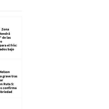
Zona
 tendrá
 de las
ro
ara el frío:
rados bajo
Nelson
a grave tras
ar
en Ruta 5:
os confirma
ebriedad