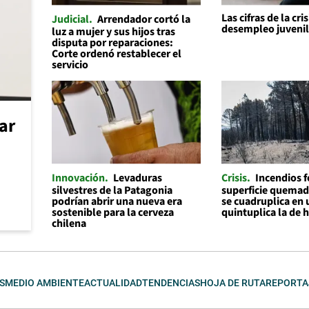
Las cifras de la cris
Judicial
Arrendador cortó la
desempleo juveni
luz a mujer y sus hijos tras
disputa por reparaciones:
Corte ordenó restablecer el
servicio
car
Innovación
Levaduras
Crisis
Incendios f
silvestres de la Patagonia
superficie quemad
podrían abrir una nueva era
se cuadruplica en 
sostenible para la cerveza
quintuplica la de 
chilena
S
MEDIO AMBIENTE
ACTUALIDAD
TENDENCIAS
HOJA DE RUTA
REPORTA