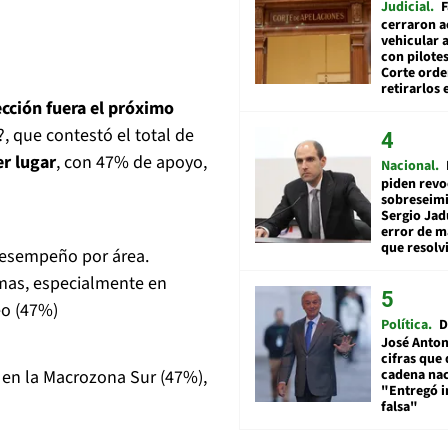
Judicial
F
cerraron a
vehicular a
con pilotes
Corte ord
retirarlos 
lección fuera el próximo
?, que contestó el total de
r lugar
, con 47% de apoyo,
Nacional
piden revo
sobreseimi
Sergio Jad
error de m
que resolv
desempeño por área.
emas, especialmente en
eo (47%)
Política
D
José Anton
cifras que 
cadena nac
o en la Macrozona Sur (47%),
"Entregó 
falsa"