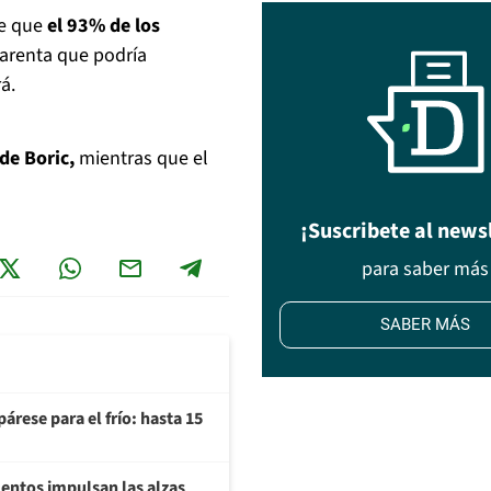
de que
el 93% de los
parenta que podría
á.
de Boric,
mientras que el
¡Suscribete al news
para saber más
SABER MÁS
árese para el frío: hasta 15
imentos impulsan las alzas