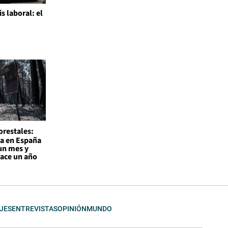
is laboral: el
l
orestales:
a en España
un mes y
hace un año
JES
ENTREVISTAS
OPINIÓN
MUNDO