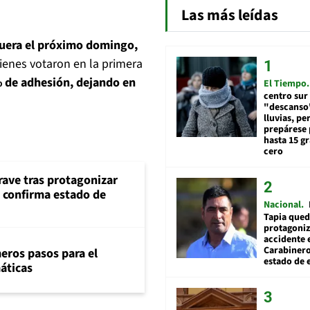
Las más leídas
 fuera el próximo domingo,
ienes votaron en la primera
% de adhesión, dejando en
El Tiempo
centro sur
"descanso"
lluvias, pe
prepárese p
hasta 15 g
cero
rave tras protagonizar
s confirma estado de
Nacional
Tapia qued
protagoniz
accidente 
Carabiner
eros pasos para el
estado de 
máticas