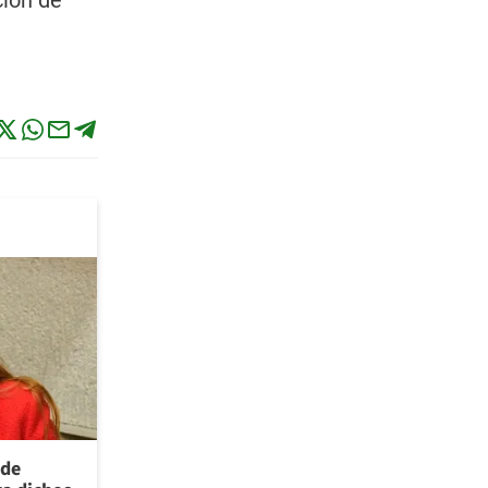
ción de
 de