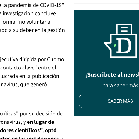
de la pandemia de COVID-19"
la investigación concluye
e forma "no voluntaria"
ado a su deber en la gestión
jecutiva dirigida por Cuomo
"contacto clave" entre el
¡Suscribete al news
olucrada en la publicación
onavirus, que generó
para saber más
SABER MÁS
ríticas" por su decisión de
ronavirus, y
en lugar de
dores científicos", optó
rtos en las instalaciones
y