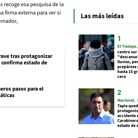
es recoge esa pesquisa de la
 firma externa para ver si
Las más leídas
ernador
.
El Tiempo
centro sur
rave tras protagonizar
"descanso"
lluvias, pe
s confirma estado de
prepárese p
hasta 15 g
cero
eros pasos para el
máticas
Nacional
Tapia qued
protagoniz
accidente 
Carabiner
estado de 