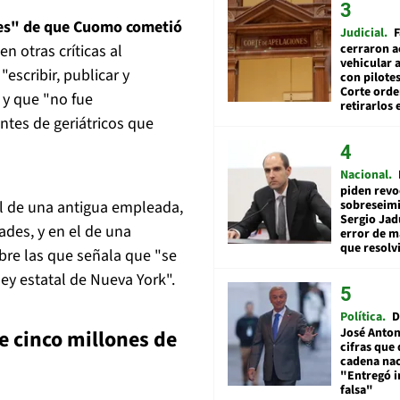
es" de que Cuomo cometió
Judicial
F
cerraron a
 otras críticas al
vehicular a
escribir, publicar y
con pilotes
Corte ord
 y que "no fue
retirarlos 
tes de geriátricos que
Nacional
piden revo
sobreseimi
al de una antigua empleada,
Sergio Jad
des, y en el de una
error de m
que resolv
obre las que señala que "se
ley estatal de Nueva York".
Política
D
José Anton
e cinco millones de
cifras que 
cadena nac
"Entregó 
falsa"