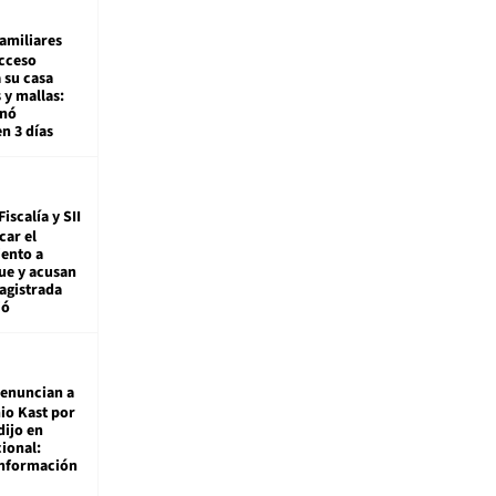
amiliares
cceso
 su casa
 y mallas:
enó
en 3 días
Fiscalía y SII
car el
ento a
ue y acusan
agistrada
ió
enuncian a
io Kast por
dijo en
ional:
información