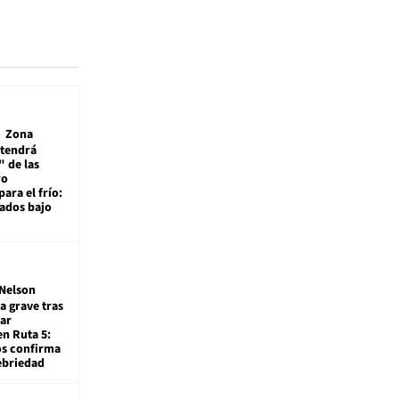
Zona
 tendrá
 de las
ro
ara el frío:
rados bajo
Nelson
a grave tras
ar
en Ruta 5:
os confirma
ebriedad