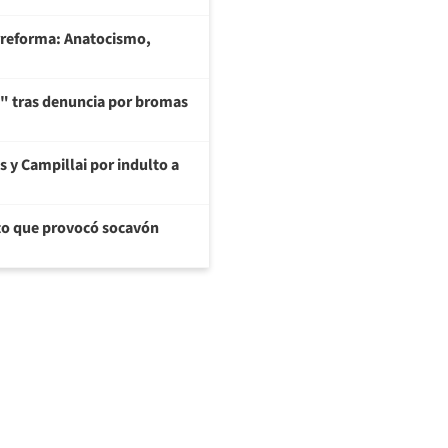
rreforma: Anatocismo,
ía" tras denuncia por bromas
s y Campillai por indulto a
cto que provocó socavón