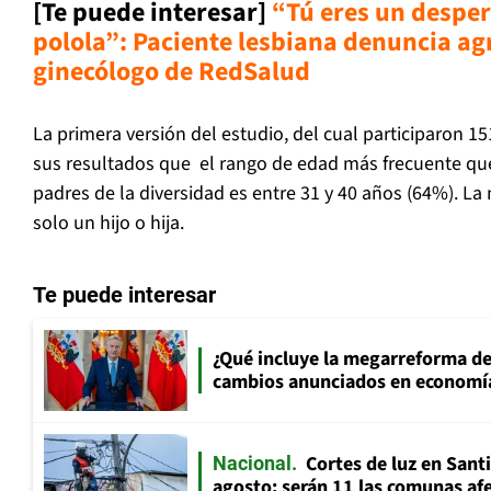
[Te puede interesar]
“Tú eres un desper
polola”: Paciente lesbiana denuncia ag
ginecólogo de RedSalud
La primera versión del estudio, del cual participaron 15
sus resultados que el rango de edad más frecuente qu
padres de la diversidad es entre 31 y 40 años (64%). La 
solo un hijo o hija.
Te puede interesar
¿Qué incluye la megarreforma de
cambios anunciados en economía
Cortes de luz en Sant
Nacional
agosto: serán 11 las comunas af