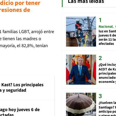
Las más leídas
dicio por tener
resiones de
Nacional
1 familias LGBT, arrojó entre
luz en San
jueves 6 de
e tienen las madres o
serán 11 l
afectadas
mayoría, el 82,8%, tenían
¿Qué inclu
ACOT de Ka
principale
anunciado
economía 
 Kast? Los principales
 y seguridad
¿Vuelven la
Santiago? 
iago hoy jueves 6 de
anticipa po
ectadas
y nieve est