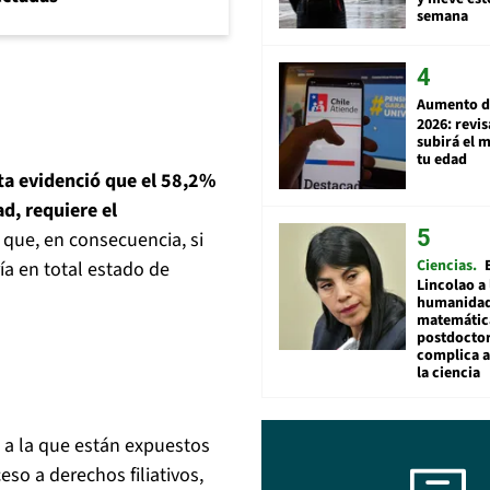
semana
Aumento d
2026: revi
subirá el 
tu edad
ta evidenció que el 58,2%
ad, requiere el
 que, en consecuencia, si
Ciencias
ía en total estado de
Lincolao a 
humanidad
matemátic
postdocto
complica 
la ciencia
 a la que están expuestos
ceso a derechos filiativos,