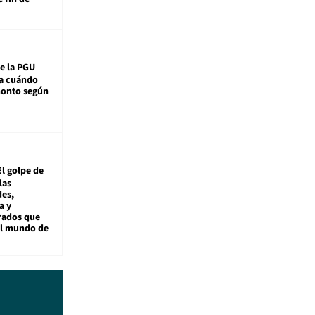
e la PGU
sa cuándo
monto según
El golpe de
las
es,
a y
rados que
al mundo de