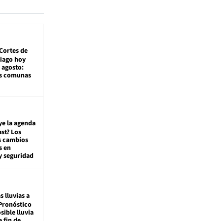
Cortes de
tiago hoy
 agosto:
as comunas
ye la agenda
st? Los
s cambios
s en
y seguridad
s lluvias a
Pronóstico
sible lluvia
e fin de