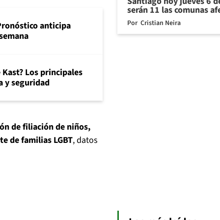
Santiago hoy jueves 6 d
serán 11 las comunas af
Por
Cristian Neira
Pronóstico anticipa
e semana
 Kast? Los principales
 y seguridad
ón de filiación de niños,
rte de familias LGBT
, datos