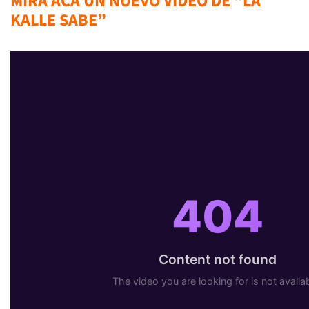
MIRA ACÁ UN NUEVO VIDEO DE “LA
KALLE SABE”