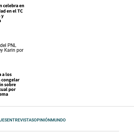
n celebra en
ad en el TC
 y
a
 a los
a congelar
in sobre
xual por
tema
JES
ENTREVISTAS
OPINIÓN
MUNDO