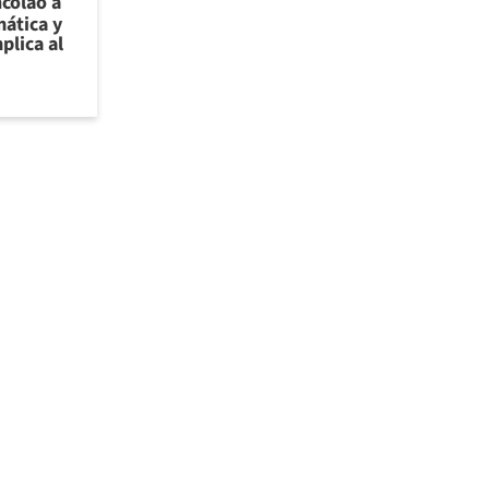
ncolao a
ática y
plica al