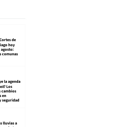
Cortes de
tiago hoy
 agosto:
as comunas
ye la agenda
st? Los
s cambios
s en
y seguridad
s lluvias a