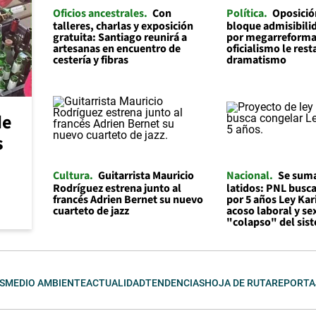
Oficios ancestrales
Con
Política
Oposició
talleres, charlas y exposición
bloque admisibilid
gratuita: Santiago reunirá a
por megarreforma
artesanas en encuentro de
oficialismo le rest
cestería y fibras
dramatismo
de
s
Cultura
Guitarrista Mauricio
Nacional
Se suma
Rodríguez estrena junto al
latidos: PNL busc
francés Adrien Bernet su nuevo
por 5 años Ley Kar
cuarteto de jazz
acoso laboral y se
"colapso" del sis
S
MEDIO AMBIENTE
ACTUALIDAD
TENDENCIAS
HOJA DE RUTA
REPORTA