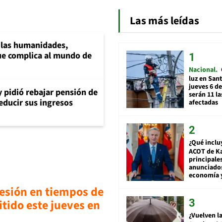
Las más leídas
a las humanidades,
e complica al mundo de
Nacional
luz en San
jueves 6 de
y pidió rebajar pensión de
serán 11 l
reducir sus ingresos
afectadas
¿Qué inclu
ACOT de Ka
principale
anunciado
economía 
esión en tiempos de
tido este jueves en
¿Vuelven la