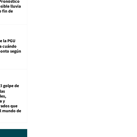
Pronóstico
sible lluvia
e fin de
e la PGU
sa cuándo
monto según
El golpe de
las
es,
a y
rados que
al mundo de