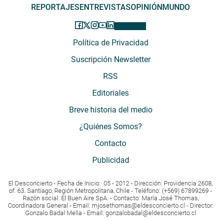
REPORTAJES
ENTREVISTAS
OPINIÓN
MUNDO
Política de Privacidad
Suscripción Newsletter
RSS
Editoriales
Breve historia del medio
¿Quiénes Somos?
Contacto
Publicidad
El Desconcierto - Fecha de Inicio: 05 - 2012 - Dirección: Providencia 2608,
of. 63. Santiago, Región Metropolitana, Chile - Teléfono: (+569) 67899269 -
Razón social: El Buen Aire SpA. - Contacto: María José Thomas,
Coordinadora General - Email:
mjosethomas@eldesconcierto.cl
- Director:
Gonzalo Badal Mella - Email:
gonzalobadal@eldesconcierto.cl