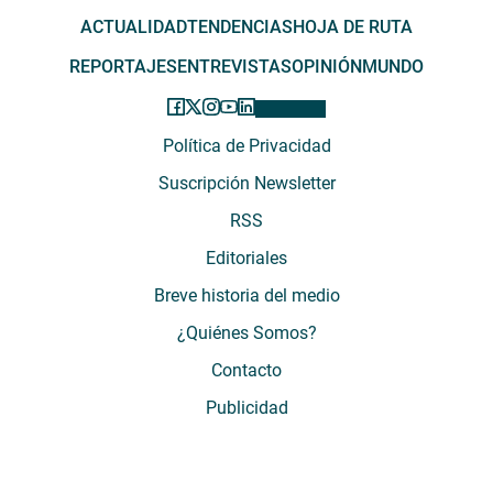
ACTUALIDAD
TENDENCIAS
HOJA DE RUTA
REPORTAJES
ENTREVISTAS
OPINIÓN
MUNDO
Política de Privacidad
Suscripción Newsletter
RSS
Editoriales
Breve historia del medio
¿Quiénes Somos?
Contacto
Publicidad
El Desconcierto - Fecha de Inicio: 05 - 2012 - Dirección: Providencia 2608,
of. 63. Santiago, Región Metropolitana, Chile - Teléfono: (+569) 67899269 -
Razón social: El Buen Aire SpA. - Contacto: María José Thomas,