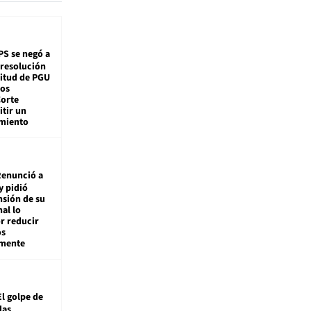
PS se negó a
 resolución
citud de PGU
tos
Corte
tir un
miento
enunció a
y pidió
nsión de su
nal lo
r reducir
os
amente
El golpe de
las