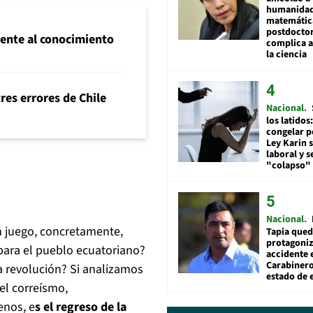
humanidad
matemátic
postdocto
frente al conocimiento
complica 
la ciencia
tres errores de Chile
Nacional
los latidos
congelar p
Ley Karin 
laboral y s
"colapso" 
Nacional
 juego, concretamente,
Tapia qued
protagoniz
para el pueblo ecuatoriano?
accidente 
Carabiner
a revolución? Si analizamos
estado de 
el correísmo,
enos, e
s el regreso de la