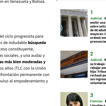
en en Venezuela y Bolivia.
Judicial
I
emitir una
sobre soli
de 68 adul
mayores: 
el ciclo progresista para
ordenó emi
pronuncia
os de indudable
búsqueda
ceso constituyente,
s sociales, y una audaz y
Judicial
R
cas más bien moderadas y
su trabajo 
os años (TLC con la Unión
rebajar pe
hija: Tribu
onfrontación permanente con
rechazó po
sus ingres
impulso al empoderamiento y
voluntari
Ciencias
Lincolao a 