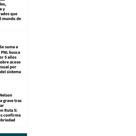
es,
a y
rados que
al mundo de
Se suma a
: PNL busca
or 5 años
sobre acoso
exual por
del sistema
Nelson
a grave tras
ar
en Ruta 5:
os confirma
ebriedad