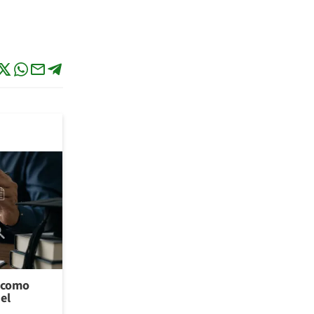
l como
el