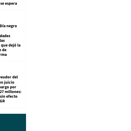
 se espera
Día negro
idades
las
 que dejó la
n de
orma
eudor del
en juicio
bargo por
27 millones:
sin efecto
TGR