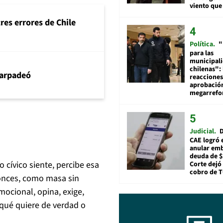
viento que
tres errores de Chile
Política
"
para las
municipal
chilenas": 
arpadeó
reacciones
aprobació
megarref
Judicial
D
CAE logró 
anular em
deuda de $
 cívico siente, percibe esa
Corte dejó 
cobro de 
ntonces, como masa sin
ocional, opina, exige,
 qué quiere de verdad o