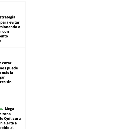
estrategia
para evitar
esionando a
n con
iento
o
e cazar
inos puede
n más la
jar
es sin
a
Mega
n zona
de Quilicura
n alerta a
ebido al