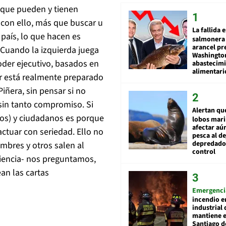
 que pueden y tienen
 con ello, más que buscar u
La fallida 
 país, lo que hacen es
salmonera 
arancel pr
 Cuando la izquierda juega
Washingto
oder ejecutivo, basados en
abastecim
alimentari
er está realmente preparado
iñera, sin pensar si no
sin tanto compromiso. Si
Alertan qu
icos) y ciudadanos es porque
lobos mar
afectar aú
ctuar con seriedad. Ello no
pesca al de
depredador
mbres y otros salen al
control
ciencia- nos preguntamos,
an las cartas
Emergenci
incendio e
industrial 
mantiene e
Santiago d