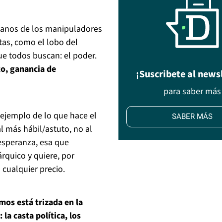
manos de los manipuladores
ntas, como el lobo del
ue todos buscan: el poder.
to, ganancia de
¡Suscribete al news
para saber más
 ejemplo de lo que hace el
SABER MÁS
l más hábil/astuto, no al
esperanza, esa que
árquico y quiere, por
 cualquier precio.
mos está trizada en la
 la casta política, los