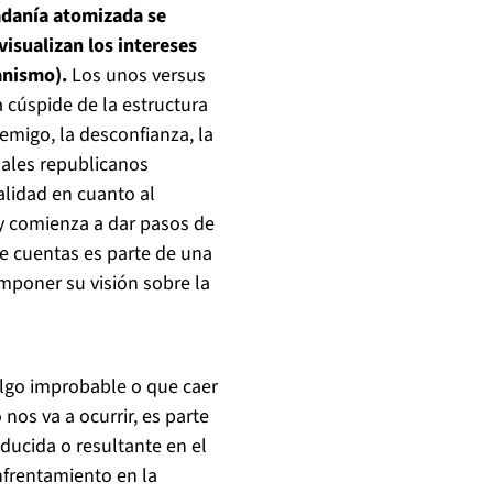
adanía atomizada se
visualizan los intereses
anismo).
Los unos versus
a cúspide de la estructura
nemigo, la desconfianza, la
nales republicanos
alidad en cuanto al
 y comienza a dar pasos de
 de cuentas es parte de una
imponer su visión sobre la
 algo improbable o que caer
os va a ocurrir, es parte
nducida o resultante en el
nfrentamiento en la