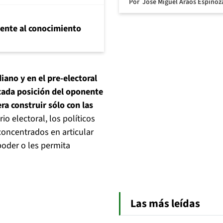
Por
José Miguel Araos Espinoz
frente al conocimiento
iano y en el pre-electoral
 cada posición del oponente
ra construir sólo con las
o electoral, los políticos
 concentrados en articular
poder o les permita
Las más leídas