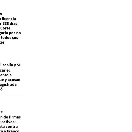
e
 licencia
r 338 días
 Corte
arla por no
 todos sus
tes
Fiscalía y SII
car el
ento a
ue y acusan
agistrada
ió
De
ón de firmas
 activos:
eta contra
ca a Franco