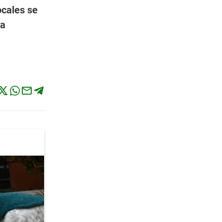
ocales se
la