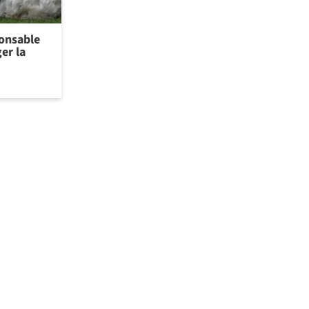
ponsable
er la