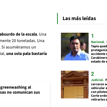
Las más leídas
 absurdo de la escala
. Una
lmente 20 toneladas. Una
Nacional
Tapia qued
s. Si asumiéramos un
protagoniz
ial,
una sola pala bastaría
accidente 
Carabiner
estado de 
Judicial
F
cerraron a
 greenwashing al
vehicular a
sas no comunican sus
con pilotes
Corte ord
retirarlos 