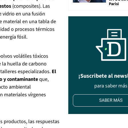
Parisi
estos
(composites). Las
 vidrio en una fusión
te material en una tabla de
nsidad o procesos térmicos
nergía fósil.
olvos volátiles tóxicos
 la huella de carbono
talleres especializados.
El
¡Suscribete al news
so y contaminante
que,
para saber más
acto ambiental
n materiales vírgenes
SABER MÁS
os productos, las respuestas