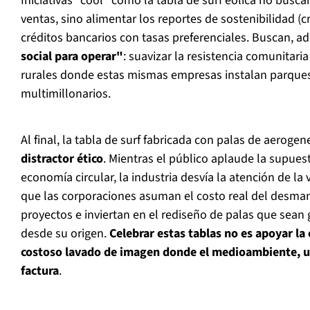
Iniciativas "cool" como la tabla de surf eólica no busc
ventas, sino alimentar los reportes de sostenibilidad (c
créditos bancarios con tasas preferenciales. Buscan, 
social para operar"
: suavizar la resistencia comunitari
rurales donde estas mismas empresas instalan parques
multimillonarios.
Al final, la tabla de surf fabricada con palas de aeroge
distractor ético
. Mientras el público aplaude la supues
economía circular, la industria desvía la atención de la 
que las corporaciones asuman el costo real del desma
proyectos e inviertan en el rediseño de palas que sean
desde su origen.
Celebrar estas tablas no es apoyar la 
costoso lavado de imagen donde el medioambiente, u
factura
.