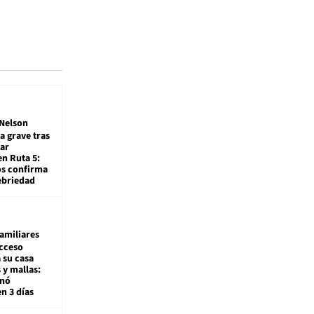
Nelson
a grave tras
ar
en Ruta 5:
os confirma
ebriedad
amiliares
cceso
 su casa
 y mallas:
enó
en 3 días