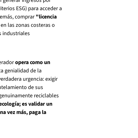
an generar ingresos por
riterios ESG) para acceder a
además, comprar
"licencia
a en las zonas costeras o
 industriales
nerador
opera como un
ta genialidad de la
verdadera urgencia: exigir
ntelamiento de sus
 genuinamente reciclables
ecología; es validar un
na vez más, paga la