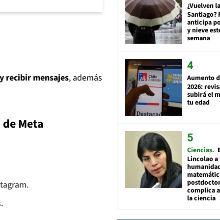
¿Vuelven la
Santiago? 
anticipa po
y nieve est
semana
 y recibir mensajes
, además
Aumento d
2026: revi
subirá el 
tu edad
 de Meta
Ciencias
Lincolao a 
humanidad
matemátic
postdocto
stagram.
complica 
la ciencia
.