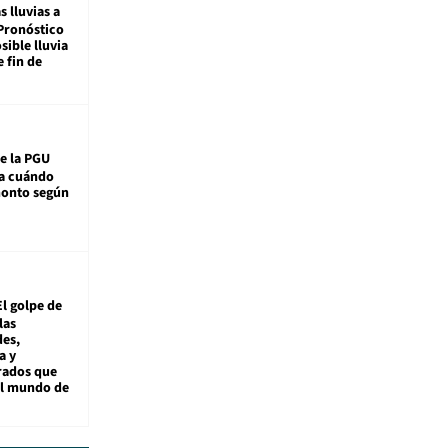
s lluvias a
Pronóstico
sible lluvia
e fin de
e la PGU
sa cuándo
monto según
El golpe de
las
es,
a y
rados que
al mundo de