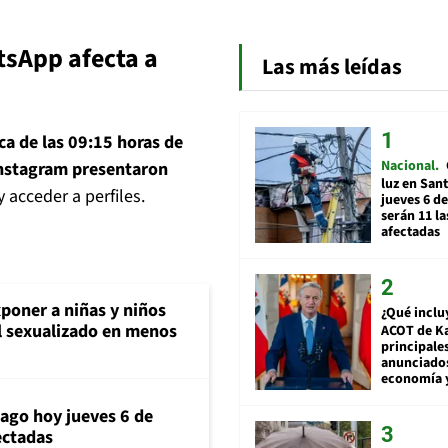
tsApp afecta a
Las más leídas
ca de las 09:15 horas de
Nacional
nstagram presentaron
luz en San
y acceder a perfiles.
jueves 6 de
serán 11 l
afectadas
poner a niñas y niños
¿Qué inclu
al sexualizado en menos
ACOT de Ka
principale
anunciado
economía 
iago hoy jueves 6 de
ectadas