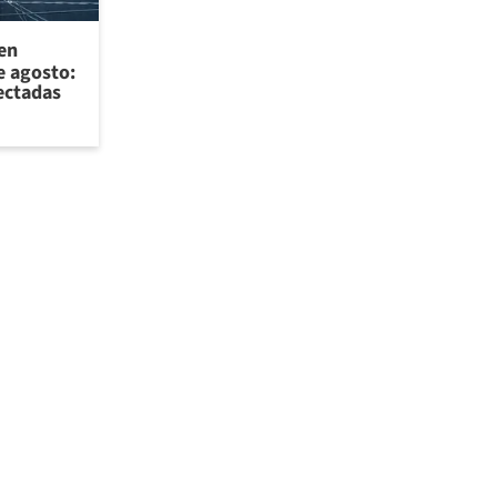
 en
e agosto:
ectadas