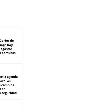
Cortes de
tiago hoy
 agosto:
as comunas
ye la agenda
st? Los
s cambios
s en
y seguridad