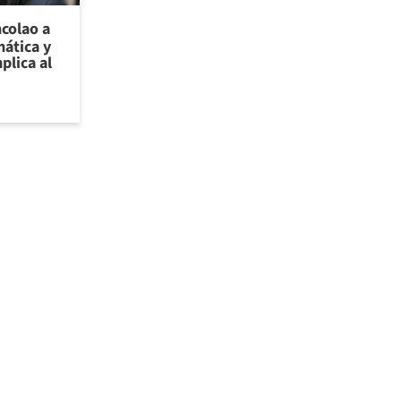
ncolao a
ática y
plica al