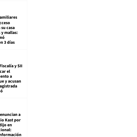
amiliares
cceso
 su casa
 y mallas:
enó
en 3 días
Fiscalía y SII
car el
ento a
ue y acusan
agistrada
ió
enuncian a
io Kast por
dijo en
ional:
información