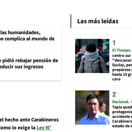
Las más leídas
a las humanidades,
e complica al mundo de
El Tiempo
centro sur
y pidió rebajar pensión de
"descanso"
lluvias, pe
reducir sus ingresos
prepárese p
hasta 15 g
cero
Nacional
Tapia qued
protagoniz
accidente 
el hecho ante Carabineros
Carabiner
estado de 
 como lo exige la
Ley N°