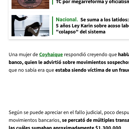
TC por megarreforma y oficialis
Se suma a los latidos
Nacional
5 años Ley Karin sobre acoso lab
"colapso" del sistema
Una mujer de
Coyhaique
respondió creyendo que
habl
banco, quien le advirtió sobre movimientos sospech
que no sabía era que
estaba siendo víctima de un frau
Según se puede apreciar en el fallo judicial, poco despu
movimientos bancarios,
se percató de múltiples trans
las cuáles sumaban aproximadamente $1.300.000
.