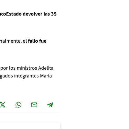
coEstado devolver las 35
inalmente, e
l fallo fue
por los ministros Adelita
ogados integrantes María