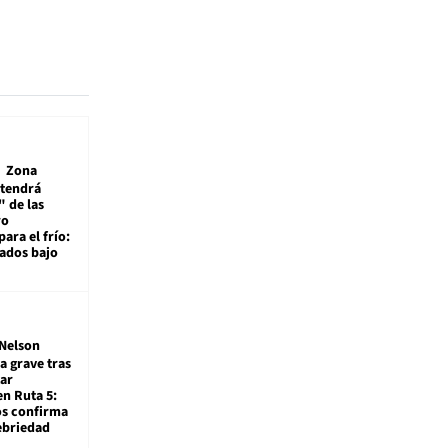
Zona
 tendrá
 de las
ro
ara el frío:
rados bajo
Nelson
a grave tras
ar
en Ruta 5:
os confirma
ebriedad