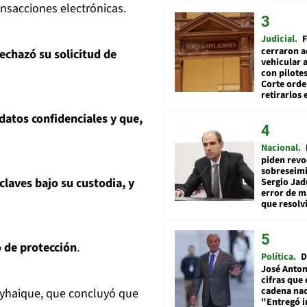
ansacciones electrónicas.
Judicial
F
cerraron a
echazó su solicitud de
vehicular a
con pilotes
Corte ord
retirarlos 
 datos confidenciales y que,
Nacional
piden revo
sobreseimi
claves bajo su custodia, y
Sergio Jad
error de m
que resolv
o de protección
.
Política
D
José Anton
cifras que 
cadena nac
yhaique, que concluyó que
"Entregó 