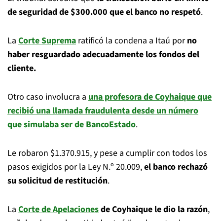
de seguridad de $300.000 que el banco no respetó
.
La
Corte Suprema
ratificó la condena a Itaú por
no
haber resguardado adecuadamente los fondos del
cliente.
Otro caso involucra a
una profesora de Coyhaique que
recibió una llamada fraudulenta desde un número
que simulaba ser de BancoEstado
.
Le robaron $1.370.915, y pese a cumplir con todos los
pasos exigidos por la Ley N.º 20.009,
el banco rechazó
su solicitud de restitución
.
La
Corte de Apelaciones
de Coyhaique le dio la razón
,