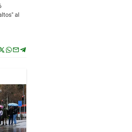
6
ltos" al