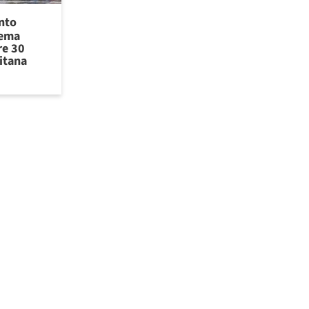
ento
tema
re 30
itana