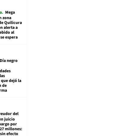
a
Mega
n zona
de Quilicura
n alerta a
ebido al
 se espera
Día negro
idades
las
 que dejó la
n de
orma
eudor del
en juicio
bargo por
27 millones:
sin efecto