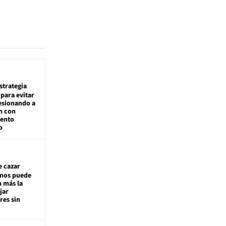
estrategia
para evitar
esionando a
n con
iento
o
e cazar
inos puede
n más la
jar
es sin