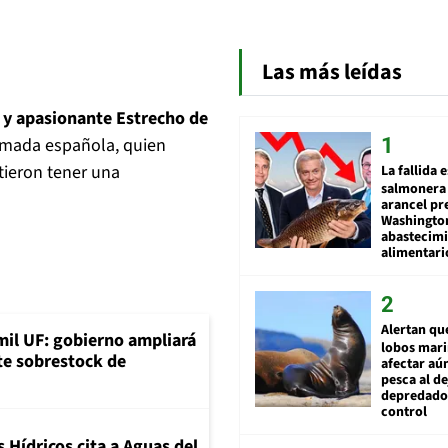
Las más leídas
o y apasionante Estrecho de
Armada española, quien
tieron tener una
La fallida 
salmonera 
arancel pr
Washingto
abastecim
alimentari
Alertan qu
mil UF: gobierno ampliará
lobos mar
nte sobrestock de
afectar aú
pesca al de
depredador
control
 Hídricos cita a Aguas del