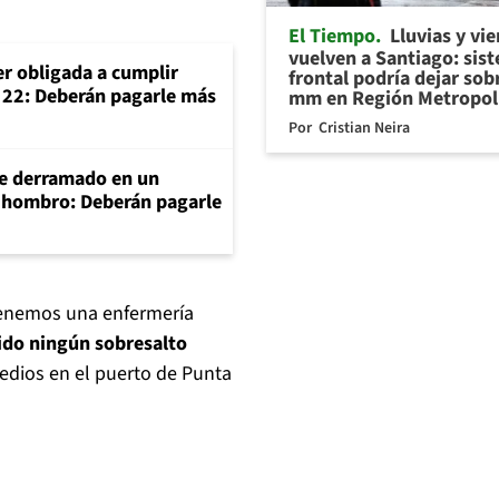
El Tiempo
Lluvias y vi
vuelven a Santiago: sis
er obligada a cumplir
frontal podría dejar sob
o 22: Deberán pagarle más
mm en Región Metropol
Por
Cristian Neira
e derramado en un
e hombro: Deberán pagarle
enemos una enfermería
ido ningún sobresalto
medios en el puerto de Punta