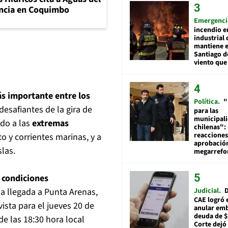
encia en Coquimbo
Emergenci
incendio e
industrial 
mantiene e
Santiago d
viento que
s importante entre los
Política
"
desafiantes de la gira de
para las
municipal
ido a las
extremas
chilenas": 
reacciones
to y corrientes marinas, y a
aprobació
slas.
megarref
 condiciones
Judicial
D
la llegada a Punta Arenas,
CAE logró 
ista para el jueves 20 de
anular em
deuda de $
e las 18:30 hora local
Corte dejó 