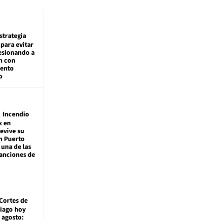
estrategia
para evitar
esionando a
n con
iento
o
Incendio
x en
revive su
n Puerto
 una de las
anciones de
Cortes de
tiago hoy
 agosto: