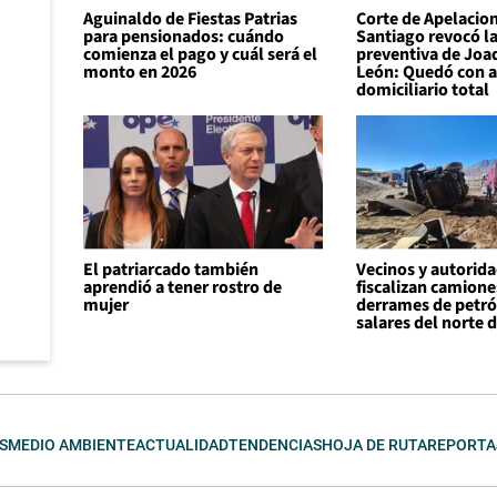
Aguinaldo de Fiestas Patrias
Corte de Apelacio
para pensionados: cuándo
Santiago revocó la
comienza el pago y cuál será el
preventiva de Joa
monto en 2026
León: Quedó con a
domiciliario total
El patriarcado también
Vecinos y autorid
aprendió a tener rostro de
fiscalizan camione
mujer
derrames de petró
salares del norte d
S
MEDIO AMBIENTE
ACTUALIDAD
TENDENCIAS
HOJA DE RUTA
REPORTA