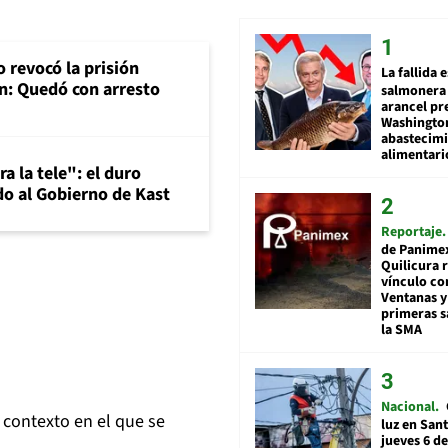
 revocó la prisión
La fallida 
n: Quedó con arresto
salmonera 
arancel pr
Washingto
abastecim
alimentari
a la tele": el duro
o al Gobierno de Kast
Reportaje
de Panime
Quilicura 
vínculo co
Ventanas y
primeras s
la SMA
Nacional
, contexto en el que se
luz en San
jueves 6 de