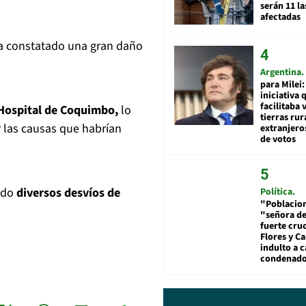
serán 11 l
afectadas
ha constatado una gran daño
Argentina
para Milei:
iniciativa 
facilitaba 
Hospital de Coquimbo,
lo
tierras rur
r las causas que habrían
extranjeros
de votos
ado
diversos desvíos de
Política
"Poblacion
"señora de
fuerte cru
Flores y Ca
indulto a 
condenad