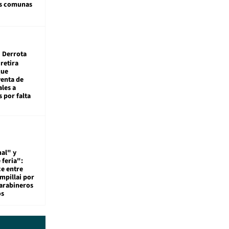
as comunas
Derrota
 retira
que
venta de
ales a
 por falta
al" y
 feria":
ce entre
mpillai por
carabineros
os