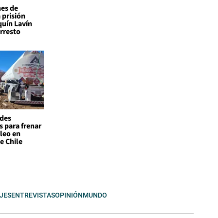
nes de
 prisión
quín Lavín
rresto
ades
s para frenar
leo en
e Chile
JES
ENTREVISTAS
OPINIÓN
MUNDO