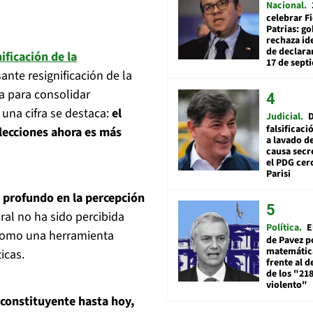
Nacional
celebrar Fi
Patrias: g
rechaza id
de declarar
ificación de la
17 de sept
ante resignificación de la
a para consolidar
una cifra se destaca:
el
Judicial
falsificaci
elecciones ahora es más
a lavado de
causa secr
el PDG cer
Parisi
 profundo en la percepción
oral no ha sido percibida
Política
E
 como una herramienta
de Pavez po
matemática
icas.
frente al 
de los "21
violento"
 constituyente hasta hoy,