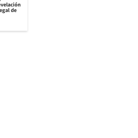
evelación
legal de