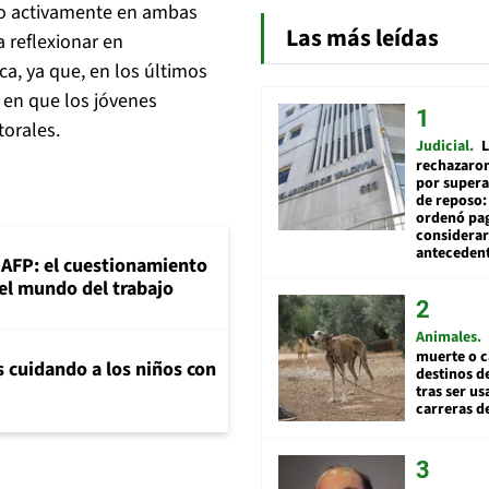
ndo activamente en ambas
Las más leídas
a reflexionar en
ca, ya que, en los últimos
 en que los jóvenes
torales.
Judicial
L
rechazaron
por supera
de reposo:
ordenó pag
considerar
anteceden
+AFP: el cuestionamiento
 el mundo del trabajo
Animales
muerte o c
s cuidando a los niños con
destinos de
tras ser u
carreras d