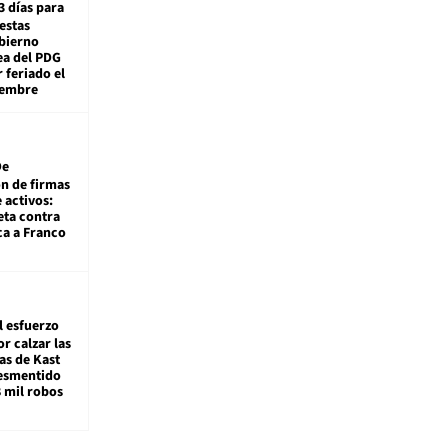
3 días para
estas
obierno
ea del PDG
 feriado el
iembre
De
ón de firmas
 activos:
eta contra
ca a Franco
l esfuerzo
r calzar las
s de Kast
desmentido
8 mil robos