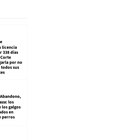
e
 licencia
r 338 días
 Corte
arla por no
 todos sus
tes
Abandono,
aza: los
 los galgos
sados en
e perros