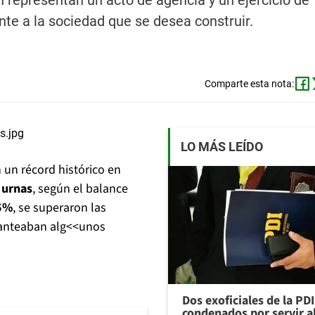
 representan un acto de agencia y un ejercicio de
te a la sociedad que se desea construir.
Comparte esta nota:
LO MÁS LEÍDO
 un récord histórico en
 urnas
, según el balance
5%
, se superaron las
planteaban alg<<unos
Dos exoficiales de la PDI
condenados por servir a