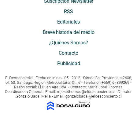
Suscripción Newsletter
RSS
Editoriales
Breve historia del medio
¿Quiénes Somos?
Contacto
Publicidad
El Desconcierto - Fecha de Inicio: 05 - 2012 - Dirección: Providencia 2608,
of. 63. Santiago, Región Metropolitana, Chile - Teléfono: (+569) 67899269 -
Razón social: El Buen Aire SpA. - Contacto: María José Thomas,
Coordinadora General - Email:
mjosethomas@eldesconcierto.cl
- Director:
Gonzalo Badal Mella - Email:
gonzalobadal@eldesconcierto.cl