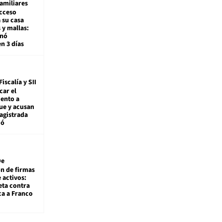
amiliares
cceso
 su casa
 y mallas:
enó
en 3 días
Fiscalía y SII
car el
ento a
ue y acusan
agistrada
ió
De
ón de firmas
 activos:
eta contra
ca a Franco