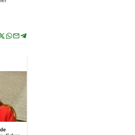
ner
 de