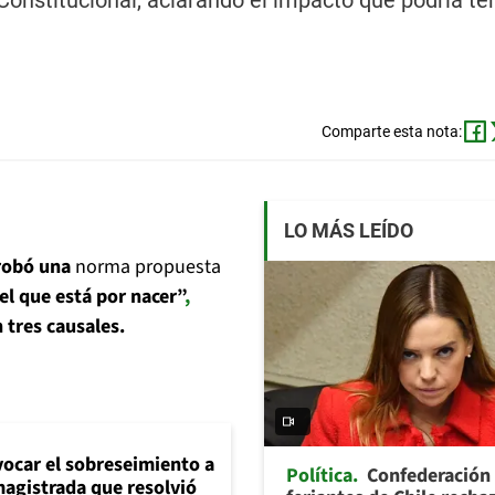
onstitucional, aclarando el impacto que podría te
Comparte esta nota:
LO MÁS LEÍDO
robó una
norma propuesta
el que está por nacer”
,
n tres causales.
evocar el sobreseimiento a
Política
Confederación
magistrada que resolvió