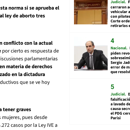
Judicial
F
cerraron a
esta norma si se aprueba el
vehicular a
l ley de aborto tres
con pilotes
Corte ord
retirarlos 
 conflicto con la actual
Nacional
e
por cierto es respuesta de
piden revo
sobreseimi
discusiones parlamentarias
Sergio Jad
 en materia de derechos
error de m
que resolv
zado en la dictadura
oductivos que se ve hoy
Judicial
falsificaci
a lavado de
causa secr
a tener graves
el PDG cer
s mujeres, pues desde
Parisi
.272 casos por la Ley IVE a