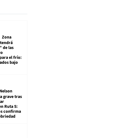
Zona
 tendrá
 de las
ro
ara el frío:
rados bajo
Nelson
a grave tras
ar
en Ruta 5:
os confirma
ebriedad