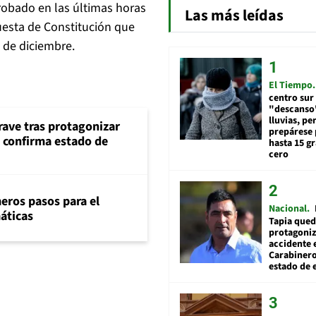
probado en las últimas horas
Las más leídas
esta de Constitución que
7 de diciembre.
El Tiempo
centro sur
"descanso"
lluvias, pe
rave tras protagonizar
prepárese p
s confirma estado de
hasta 15 g
cero
eros pasos para el
Nacional
máticas
Tapia qued
protagoniz
accidente 
Carabiner
estado de 