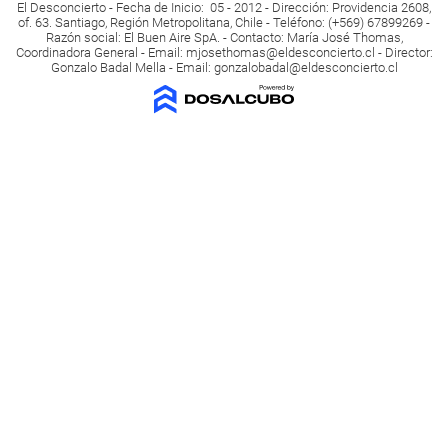
El Desconcierto - Fecha de Inicio: 05 - 2012 - Dirección: Providencia 2608,
of. 63. Santiago, Región Metropolitana, Chile - Teléfono: (+569) 67899269 -
Razón social: El Buen Aire SpA. - Contacto: María José Thomas,
Coordinadora General - Email:
mjosethomas@eldesconcierto.cl
- Director:
Gonzalo Badal Mella - Email:
gonzalobadal@eldesconcierto.cl