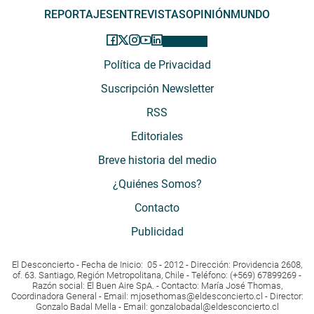
REPORTAJES
ENTREVISTAS
OPINIÓN
MUNDO
Política de Privacidad
Suscripción Newsletter
RSS
Editoriales
Breve historia del medio
¿Quiénes Somos?
Contacto
Publicidad
El Desconcierto - Fecha de Inicio: 05 - 2012 - Dirección: Providencia 2608,
of. 63. Santiago, Región Metropolitana, Chile - Teléfono: (+569) 67899269 -
Razón social: El Buen Aire SpA. - Contacto: María José Thomas,
Coordinadora General - Email:
mjosethomas@eldesconcierto.cl
- Director:
Gonzalo Badal Mella - Email:
gonzalobadal@eldesconcierto.cl