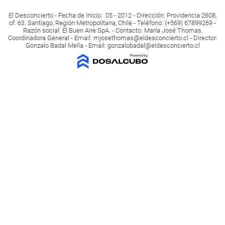
El Desconcierto - Fecha de Inicio: 05 - 2012 - Dirección: Providencia 2608,
of. 63. Santiago, Región Metropolitana, Chile - Teléfono: (+569) 67899269 -
Razón social: El Buen Aire SpA. - Contacto: María José Thomas,
Coordinadora General - Email:
mjosethomas@eldesconcierto.cl
- Director:
Gonzalo Badal Mella - Email:
gonzalobadal@eldesconcierto.cl