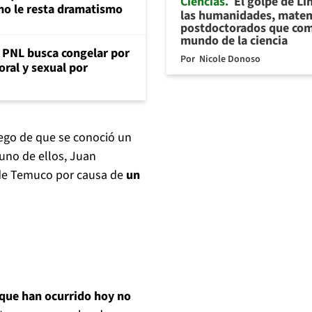
Ciencias
El golpe de Li
mo le resta dramatismo
las humanidades, matem
postdoctorados que com
mundo de la ciencia
: PNL busca congelar por
Por
Nicole Donoso
oral y sexual por
uego de que se conoció un
uno de ellos, Juan
l de Temuco por causa de
un
 que han ocurrido hoy no