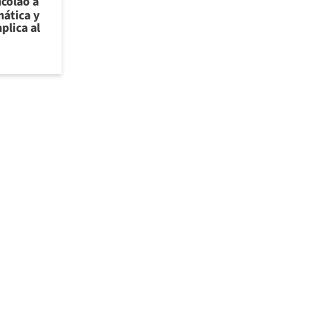
ncolao a
ática y
plica al