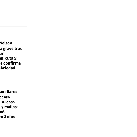
Nelson
a grave tras
ar
en Ruta 5:
os confirma
ebriedad
amiliares
cceso
 su casa
 y mallas:
enó
en 3 días