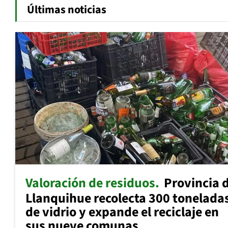
Últimas noticias
Valoración de residuos
Provincia 
Llanquihue recolecta 300 tonelada
de vidrio y expande el reciclaje en
sus nueve comunas