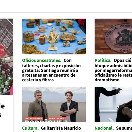
Oficios ancestrales
Con
Política
Oposició
talleres, charlas y exposición
bloque admisibilid
gratuita: Santiago reunirá a
por megarreforma
artesanas en encuentro de
oficialismo le rest
cestería y fibras
dramatismo
de
s
Cultura
Guitarrista Mauricio
Nacional
Se suma