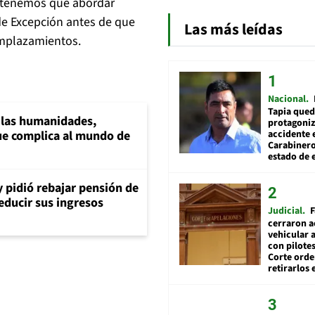
e tenemos que abordar
e Excepción antes de que
Las más leídas
emplazamientos.
Nacional
Tapia qued
a las humanidades,
protagoniz
accidente 
e complica al mundo de
Carabiner
estado de 
y pidió rebajar pensión de
reducir sus ingresos
Judicial
F
cerraron a
vehicular a
con pilotes
Corte ord
retirarlos 