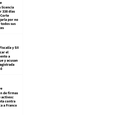
e
 licencia
r 338 días
 Corte
arla por no
 todos sus
tes
Fiscalía y SII
car el
ento a
ue y acusan
agistrada
ió
De
ón de firmas
 activos:
eta contra
ca a Franco