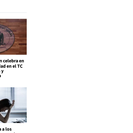
n celebra en
ad en el TC
 y
a
 a los