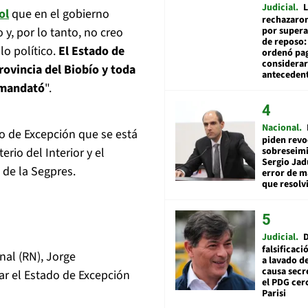
Judicial
L
ol
que en el gobierno
rechazaron
por supera
y, por lo tanto, no creo
de reposo:
lo político.
El Estado de
ordenó pag
considerar
rovincia del Biobío y toda
anteceden
e mandató
".
Nacional
o de Excepción que se está
piden revo
sobreseimi
rio del Interior y el
Sergio Jad
 de la Segpres.
error de m
que resolv
Judicial
falsificaci
nal (RN), Jorge
a lavado de
causa secr
ar el Estado de Excepción
el PDG cer
Parisi