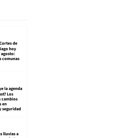
Cortes de
tiago hoy
 agosto:
as comunas
ye la agenda
st? Los
s cambios
s en
y seguridad
s lluvias a