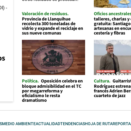
Valoración de residuos
Oficios ancestrale
Provincia de Llanquihue
talleres, charlas y
recolecta 300 toneladas de
gratuita: Santiago
vidrio y expande el reciclaje en
artesanas en encu
sus nueve comunas
cestería y fibras
os
Política
Oposición celebra en
Cultura
Guitarris
bloque admisibilidad en el TC
Rodríguez estrena 
por megarreforma y
francés Adrien Be
oficialismo le resta
cuarteto de jazz
dramatismo
S
MEDIO AMBIENTE
ACTUALIDAD
TENDENCIAS
HOJA DE RUTA
REPORTA