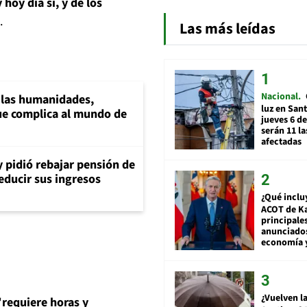
hoy día sí, y de los
.
Las más leídas
Nacional
a las humanidades,
luz en San
e complica al mundo de
jueves 6 de
serán 11 l
afectadas
y pidió rebajar pensión de
reducir sus ingresos
¿Qué inclu
ACOT de Ka
principale
anunciado
economía 
¿Vuelven la
"
requiere horas y