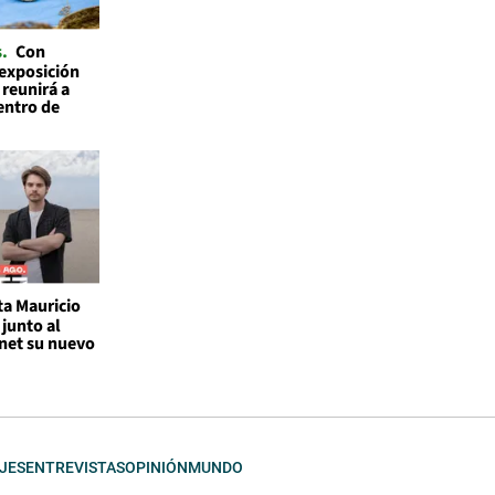
s
Con
 exposición
 reunirá a
entro de
ta Mauricio
junto al
rnet su nuevo
JES
ENTREVISTAS
OPINIÓN
MUNDO