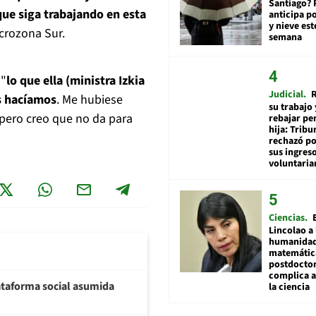
Santiago? 
que siga trabajando en esta
anticipa po
y nieve est
acrozona Sur.
semana
 "
lo que ella (ministra Izkia
Judicial
R
s hacíamos
. Me hubiese
su trabajo 
 pero creo que no da para
rebajar pe
hija: Tribu
rechazó po
sus ingres
voluntari
Ciencias
Lincolao a 
humanidad
matemátic
postdocto
complica 
plataforma social asumida
la ciencia