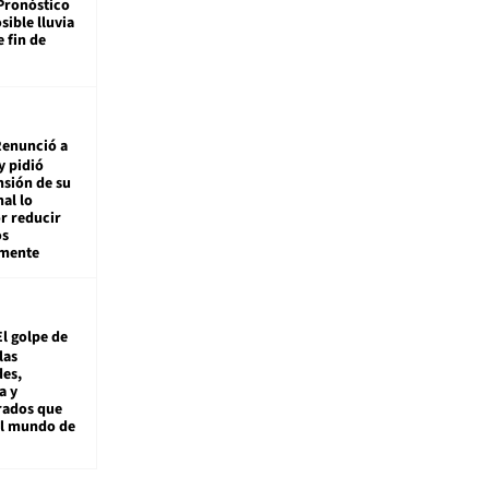
Pronóstico
sible lluvia
e fin de
enunció a
y pidió
nsión de su
nal lo
r reducir
os
amente
El golpe de
las
es,
a y
rados que
al mundo de