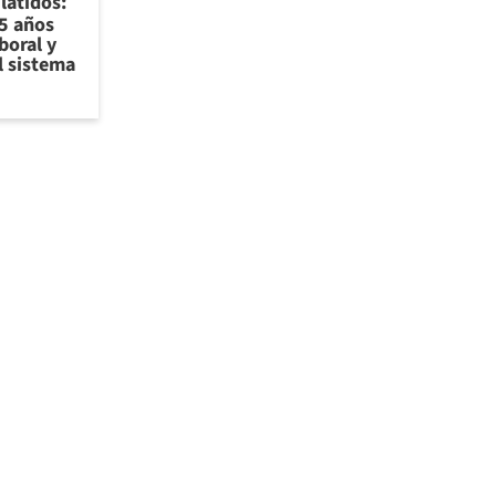
latidos:
5 años
boral y
l sistema