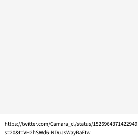
https://twitter.com/Camara_cl/status/152696437142294
s=20&t=VH2hSWd6-NDuJsWayBaEtw