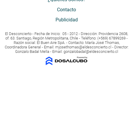
Contacto
Publicidad
El Desconcierto - Fecha de Inicio: 05 - 2012 - Dirección: Providencia 2608,
of. 63. Santiago, Región Metropolitana, Chile - Teléfono: (+569) 67899269 -
Razón social: El Buen Aire SpA. - Contacto: María José Thomas,
Coordinadora General - Email:
mjosethomas@eldesconcierto.cl
- Director:
Gonzalo Badal Mella - Email:
gonzalobadal@eldesconcierto.cl