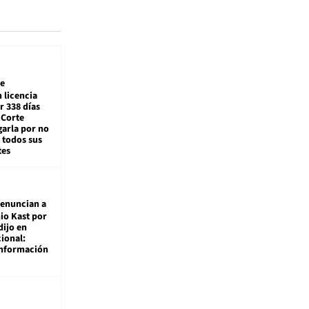
e
 licencia
r 338 días
 Corte
arla por no
 todos sus
tes
enuncian a
io Kast por
dijo en
ional:
información