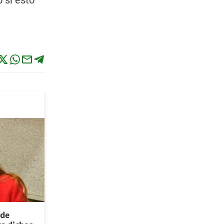
 si esto
 de