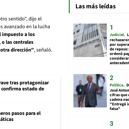
Las más leídas
ro sentido", dijo el
s avanzado en la lucha
l impuesto a los
Judicial
L
rechazaron
o las centrales
por supera
de reposo:
otra dirección"
, señaló.
ordenó pag
considerar
anteceden
rave tras protagonizar
Política
D
s confirma estado de
José Anton
cifras que 
cadena nac
"Entregó 
falsa"
eros pasos para el
máticas