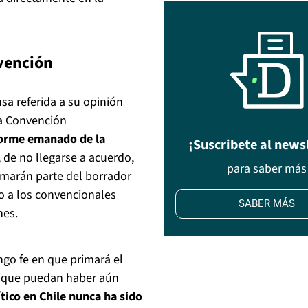
nvención
sa referida a su opinión
la Convención
nforme emanado de la
¡Suscribete al news
 de no llegarse a acuerdo,
para saber más
rmarán parte del borrador
o a los convencionales
SABER MÁS
nes.
ngo fe en que primará el
s que puedan haber aún
ítico en Chile nunca ha sido