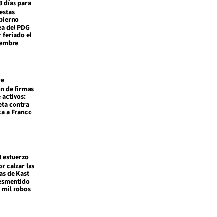
3 días para
estas
obierno
ea del PDG
 feriado el
iembre
De
ón de firmas
 activos:
eta contra
ca a Franco
l esfuerzo
r calzar las
s de Kast
desmentido
8 mil robos