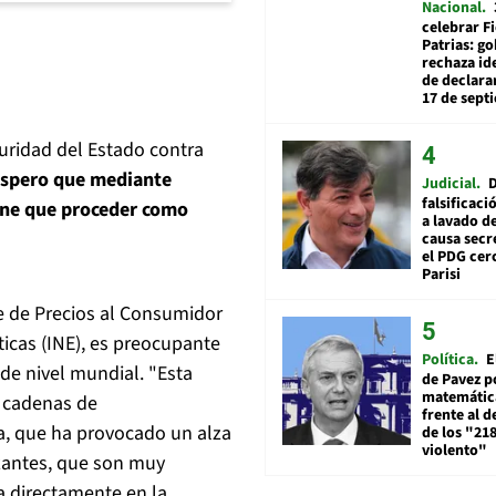
Nacional
celebrar Fi
Patrias: g
rechaza id
de declarar
17 de sept
uridad del Estado contra
spero que mediante
Judicial
falsificaci
iene que proceder como
a lavado de
causa secr
el PDG cer
Parisi
ice de Precios al Consumidor
ticas (INE), es preocupante
Política
E
de nivel mundial. "Esta
de Pavez po
matemática
s cadenas de
frente al 
a, que ha provocado un alza
de los "21
violento"
izantes, que son muy
a directamente en la