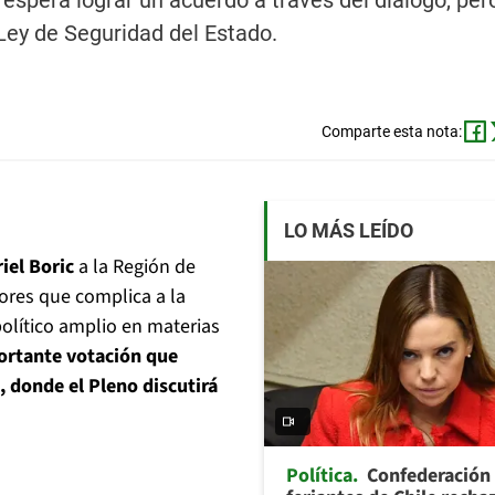
espera lograr un acuerdo a través del diálogo, pero
 Ley de Seguridad del Estado.
Comparte esta nota:
LO MÁS LEÍDO
iel Boric
a la Región de
dores que complica a la
político amplio en materias
ortante votación que
, donde el Pleno discutirá
Política
Confederación