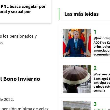
: PNL busca congelar por
oral y sexual por
Las más leídas
os los pensionados y
¿Qué inclu
s.
ACOT de Ka
principale
anunciado
economía 
¿Vuelven la
el Bono Invierno
Santiago? 
anticipa po
y nieve est
semana
de 2022.
 la pensión mínima de vejez