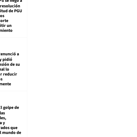
PS se negó a
 resolución
citud de PGU
tos
Corte
tir un
miento
enunció a
y pidió
nsión de su
nal lo
r reducir
os
amente
El golpe de
las
es,
a y
rados que
al mundo de