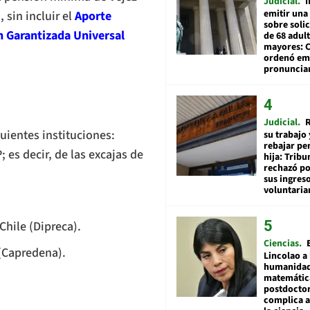
Judicial
I
emitir una
 sin incluir el
Aporte
sobre soli
 Garantizada Universal
de 68 adul
mayores: 
ordenó emi
pronuncia
Judicial
R
uientes instituciones:
su trabajo 
rebajar pe
 es decir, de las excajas de
hija: Tribu
rechazó po
sus ingres
voluntari
Chile (Dipreca).
Ciencias
 (Capredena).
Lincolao a 
humanidad
matemátic
postdocto
complica 