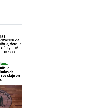
duos
quihue
ladas de
 reciclaje en
s