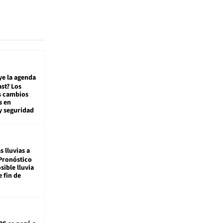
ye la agenda
st? Los
s cambios
s en
y seguridad
s lluvias a
Pronóstico
sible lluvia
e fin de