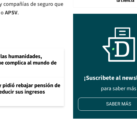
la ciencia
 y compañías de seguro que
 o
APSV
.
a las humanidades,
e complica al mundo de
¡Suscribete al news
y pidió rebajar pensión de
para saber más
reducir sus ingresos
SABER MÁS