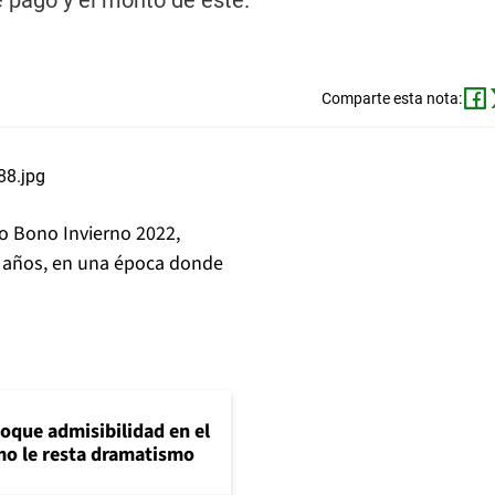
 pago y el monto de éste.
Comparte esta nota:
o Bono Invierno 2022,
5 años, en una época donde
loque admisibilidad en el
mo le resta dramatismo