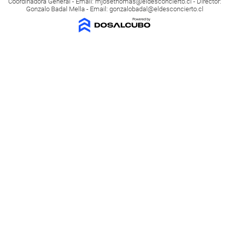
Coordinadora General - Email:
mjosethomas@eldesconcierto.cl
- Director:
Gonzalo Badal Mella - Email:
gonzalobadal@eldesconcierto.cl