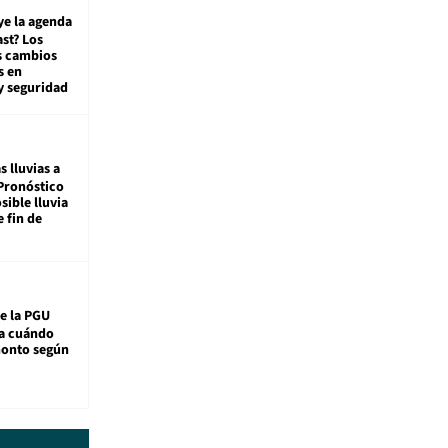
ye la agenda
st? Los
s cambios
s en
y seguridad
s lluvias a
Pronóstico
sible lluvia
e fin de
e la PGU
sa cuándo
monto según