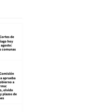
Cortes de
tiago hoy
 agosto:
as comunas
Comisión
da aprueba
gobierno a
rma:
, olvido
y plazos de
mes