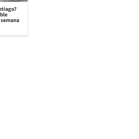
antiago?
ible
de semana