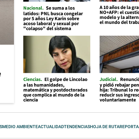
A 10 años de la gr
Nacional
Se suma a los
NO+AFP: el cuesti
latidos: PNL busca congelar
modelo y la altern
por 5 años Ley Karin sobre
el mundo del trab
acoso laboral y sexual por
"colapso" del sistema
e
Ciencias
El golpe de Lincolao
Judicial
Renunció
a las humanidades,
y pidió rebajar pe
matemática y postdoctorados
hija: Tribunal lo r
que complica al mundo de la
reducir sus ingres
ciencia
voluntariamente
S
MEDIO AMBIENTE
ACTUALIDAD
TENDENCIAS
HOJA DE RUTA
REPORTA