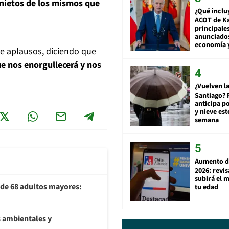
y nietos de los mismos que
¿Qué inclu
ACOT de Ka
principale
anunciado
economía 
re aplausos, diciendo que
ue nos enorgullecerá y nos
¿Vuelven la
Santiago? 
anticipa po
y nieve est
semana
Aumento d
2026: revi
subirá el 
U de 68 adultos mayores:
tu edad
 ambientales y