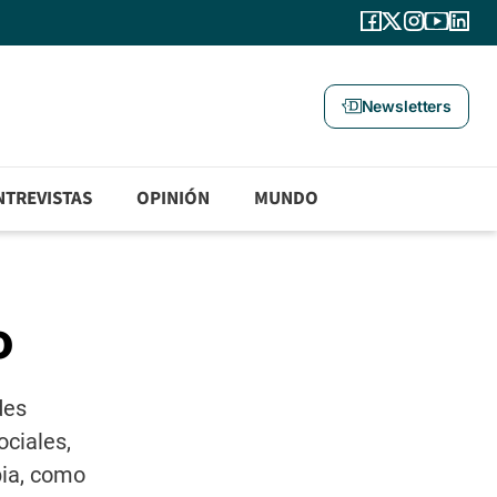
Newsletters
NTREVISTAS
OPINIÓN
MUNDO
o
des
ociales,
pia, como