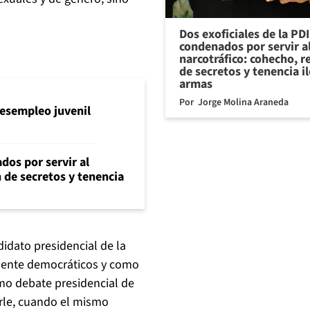
Dos exoficiales de la PDI
condenados por servir a
narcotráfico: cohecho, r
de secretos y tenencia i
armas
Por
Jorge Molina Araneda
l desempleo juvenil
dos por servir al
n de secretos y tenencia
idato presidencial de la
amente democráticos y como
mo debate presidencial de
erle, cuando el mismo