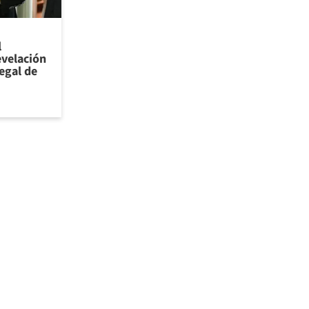
l
evelación
legal de