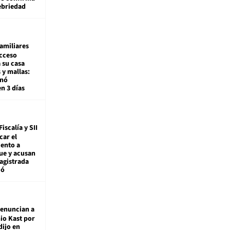
ebriedad
amiliares
cceso
 su casa
 y mallas:
enó
en 3 días
Fiscalía y SII
car el
ento a
ue y acusan
agistrada
ió
enuncian a
io Kast por
dijo en