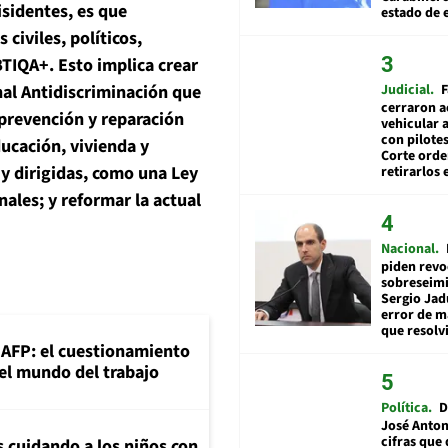
sidentes, es que
estado de 
civiles, políticos,
BTIQA+. Esto implica crear
Judicial
F
nal Antidiscriminación que
cerraron a
a prevención y reparación
vehicular a
con pilotes
ducación, vivienda y
Corte ord
y dirigidas, como una Ley
retirarlos 
nales; y reformar la actual
Nacional
piden revo
sobreseimi
Sergio Jad
error de m
que resolv
+AFP: el cuestionamiento
 el mundo del trabajo
Política
D
José Anton
cifras que 
s cuidando a los niños con