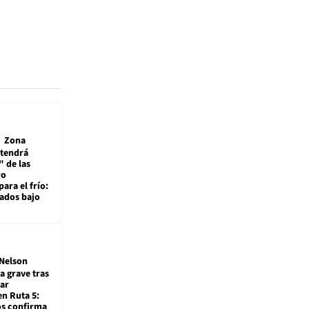
Zona
 tendrá
 de las
ro
ara el frío:
rados bajo
Nelson
a grave tras
ar
en Ruta 5:
os confirma