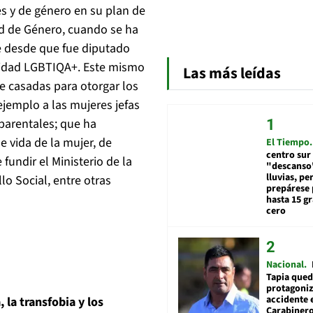
es y de género en su plan de
ad de Género, cuando se ha
ue desde que fue diputado
nidad LGBTIQA+. Este mismo
Las más leídas
e casadas para otorgar los
 ejemplo a las mujeres jefas
parentales; que ha
e vida de la mujer, de
El Tiempo
centro sur
 fundir el Ministerio de la
"descanso"
lluvias, pe
lo Social, entre otras
prepárese p
hasta 15 g
cero
Nacional
Tapia qued
protagoniz
accidente 
 la transfobia y los
Carabiner