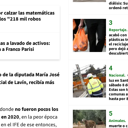
diálisis: 
ordenó ret
or calzar las matemáticas
 los "218 mil robos
Reportaje
acabó con 
plásticas 
mas a lavado de activos:
el reciclaj
 a Franco Parisi
pero dejó a
descubiert
o de la diputada María José
Nacional
luz en San
ial de Lavín, recibía más
sábado 8 d
Estas son t
comunas a
hasta por 
, donde
no fueron pocos los
I en 2020
, en la peor época
Animales
 en el IFE de ese entonces,
muerte o c