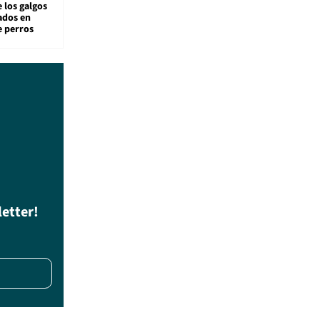
 los galgos
sados en
e perros
letter!