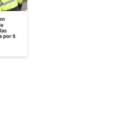
 en
de
las
a por 8