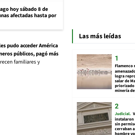
iago hoy sábado 8 de
unas afectadas hasta por
Las más leídas
les pudo acceder América
ineros públicos, pagó más
recen familiares y
Flamenco 
amenazado
logra repr
salar de M
priorizado
minería del
Judicial
V
instalaron
sin permis
cerraban a
hombre vol