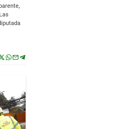
parente,
 Las
 diputada