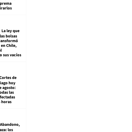
Suprema
irarlos
La ley que
las bolsas
transformó
e en Chile,
l
o sus vacíos
Cortes de
tiago hoy
e agosto:
odas las
fectadas
8 horas
Abandono,
aza: los