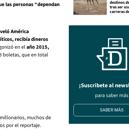
destinos de
que las personas “dependan
tras ser u
carreras d
eveló América
ticos, recibía dineros
gonizó en el
año 2015,
8 boletas, que en total
¡Suscribete al news
para saber más
SABER MÁS
s millonarios, muchos de
os por el reportaje.