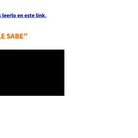
 leerlo en este link
.
LE SABE”