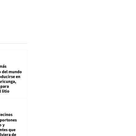
más
 del mundo
oducirse en
aricunga,
 para
 litio
ecinos
 portones
o y
ntes que
viera de