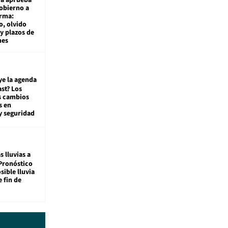
gobierno a
rma:
, olvido
y plazos de
mes
ye la agenda
st? Los
s cambios
s en
y seguridad
s lluvias a
Pronóstico
sible lluvia
e fin de