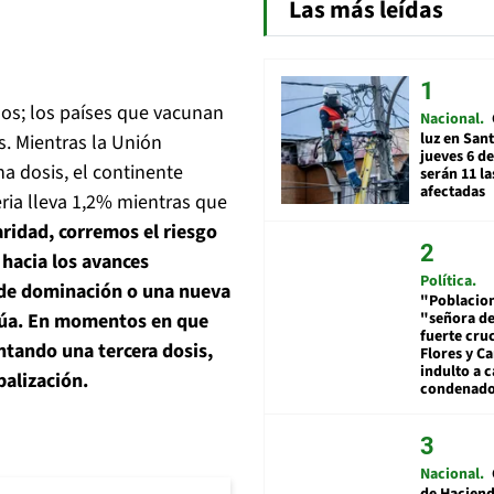
Las más leídas
os; los países que vacunan
Nacional
luz en San
s. Mientras la Unión
jueves 6 de
a dosis, el continente
serán 11 l
afectadas
eria lleva 1,2% mientras que
ridad, corremos el riesgo
hacia los avances
Política
 de dominación o una nueva
"Poblacion
"señora de
ctúa. En momentos en que
fuerte cru
tando una tercera dosis,
Flores y Ca
indulto a 
balización.
condenad
Nacional
de Hacien