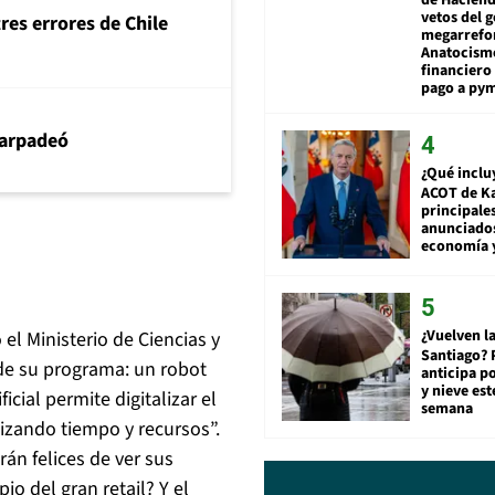
vetos del 
tres errores de Chile
megarrefo
Anatocismo
financiero 
pago a py
arpadeó
¿Qué inclu
ACOT de Ka
principale
anunciado
economía 
¿Vuelven la
el Ministerio de Ciencias y
Santiago? 
 de su programa: un robot
anticipa po
y nieve est
ficial permite digitalizar el
semana
izando tiempo y recursos”.
rán felices de ver sus
o del gran retail? Y el