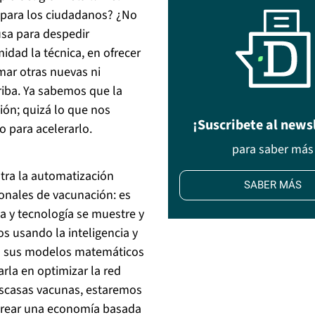
 para los ciudadanos? ¿No
usa para despedir
idad la técnica, en ofrecer
mar otras nuevas ni
riba. Ya sabemos que la
ión; quizá lo que nos
¡Suscribete al news
o para acelerarlo.
para saber más
tra la automatización
SABER MÁS
onales de vacunación: es
a y tecnología se muestre y
s usando la inteligencia y
n sus modelos matemáticos
rla en optimizar la red
 escasas vacunas, estaremos
Crear una economía basada