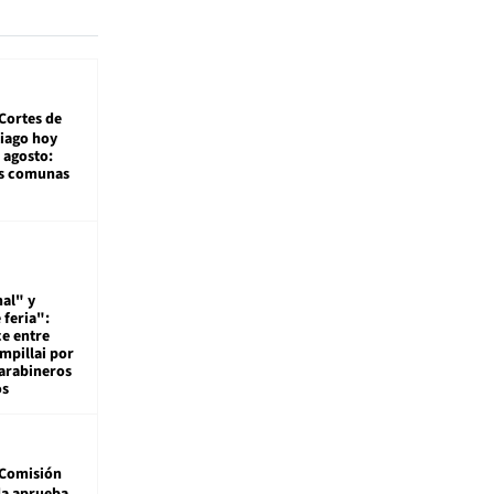
Cortes de
tiago hoy
 agosto:
as comunas
al" y
 feria":
ce entre
mpillai por
carabineros
os
Comisión
da aprueba