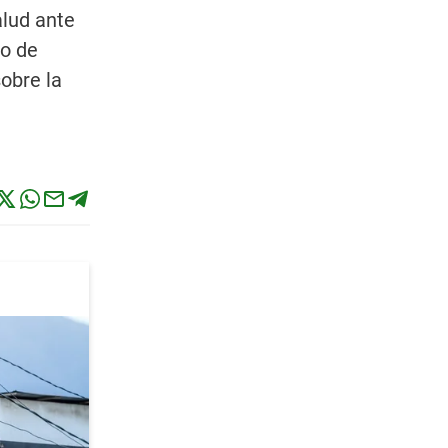
alud ante
no de
obre la