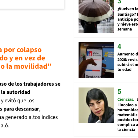
¿Vuelven la
Santiago? 
anticipa po
y nieve est
semana
a por colapso
Aumento d
do y en vez de
2026: revi
do la movilidad”
subirá el 
tu edad
pso de los trabajadores se
 la autoridad
Ciencias
y evitó que los
Lincolao a 
es para descansar
,
humanidad
matemátic
 ha generado altos índices
postdocto
complica 
aló.
la ciencia