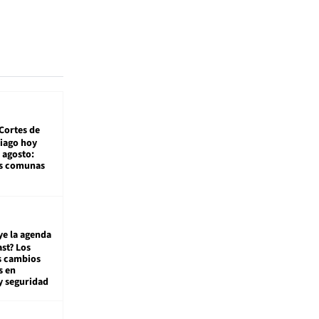
Cortes de
tiago hoy
 agosto:
as comunas
ye la agenda
st? Los
s cambios
s en
y seguridad