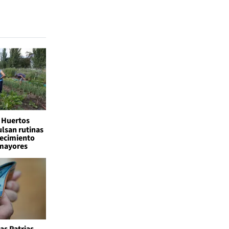
Huertos
lsan rutinas
jecimiento
 mayores
as Patrias