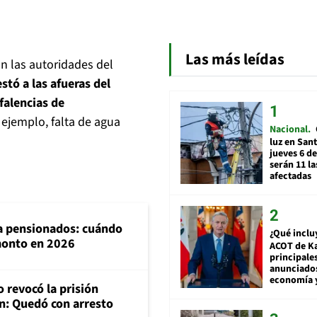
Las más leídas
on las autoridades del
stó a las afueras del
falencias de
 ejemplo, falta de agua
Nacional
luz en San
jueves 6 de
serán 11 l
afectadas
ra pensionados: cuándo
¿Qué inclu
 monto en 2026
ACOT de Ka
principale
anunciado
economía 
 revocó la prisión
n: Quedó con arresto