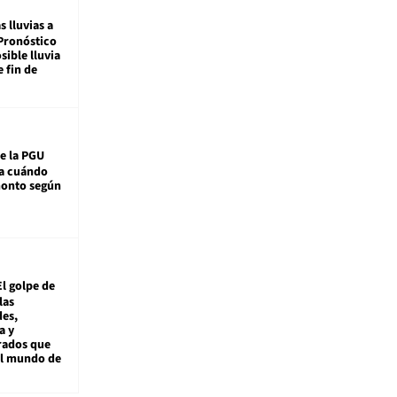
s lluvias a
Pronóstico
sible lluvia
e fin de
e la PGU
sa cuándo
monto según
El golpe de
las
es,
a y
rados que
al mundo de