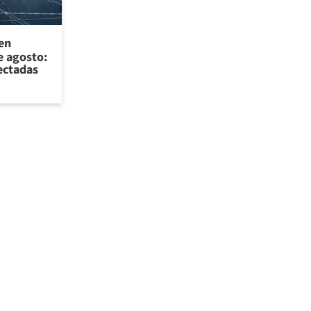
 en
e agosto:
ectadas