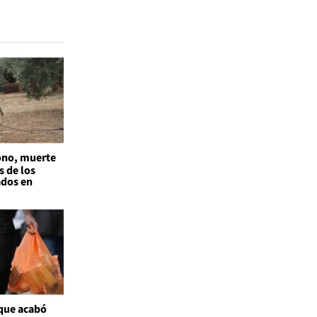
no, muerte
s de los
ados en
 que acabó