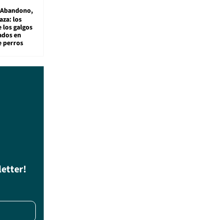
Abandono,
aza: los
 los galgos
sados en
e perros
letter!