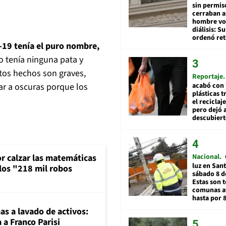
sin permis
cerraban a
hombre vol
diálisis: 
ordenó ret
-19 tenía el puro nombre,
 tenía ninguna pata y
tos hechos son graves,
Reportaje
r a oscuras porque los
acabó con 
plásticas 
el reciclaj
pero dejó a
descubiert
or calzar las matemáticas
Nacional
luz en San
 los "218 mil robos
sábado 8 d
Estas son t
comunas a
hasta por 
mas a lavado de activos:
 a Franco Parisi