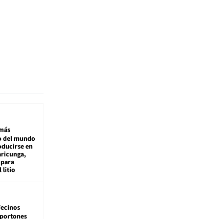
más
 del mundo
oducirse en
aricunga,
 para
 litio
ecinos
 portones