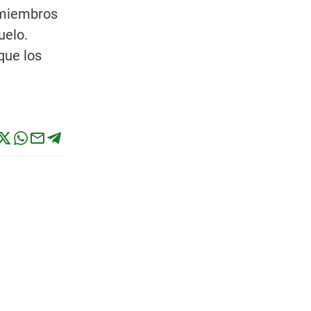
e miembros
uelo.
que los