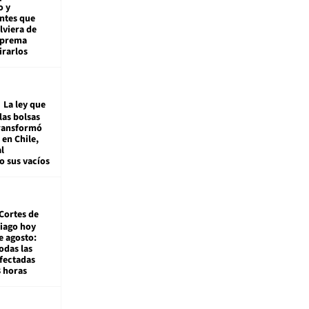
o y
ntes que
viera de
Suprema
irarlos
La ley que
las bolsas
transformó
e en Chile,
l
o sus vacíos
Cortes de
tiago hoy
e agosto:
odas las
fectadas
8 horas