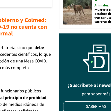
Animales
muerte o c
destinos de
tras ser u
gobierno y Colmed:
carreras d
-19 no cuenta con
ormal
rbitraria, sino que
debe
edentes científicos, lo que
acción de una Mesa COVID,
n la más completa
¡Suscribete al news
 funcionarios públicos
para saber más
 al principio de probidad
,
eo de medios idóneos de
SABER MÁS