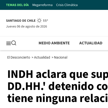
TEMAS DEL DÍA
Megarreforma
Crisis Climática
SANTIAGO DE CHILE
11°
jueves 06 de agosto de 2026
MEDIO AMBIENTE
ACTUALIDAD
El Desconcierto
>
Actualidad
>
Nacional
INDH aclara que su
DD.HH.' detenido c
tiene ninguna relac