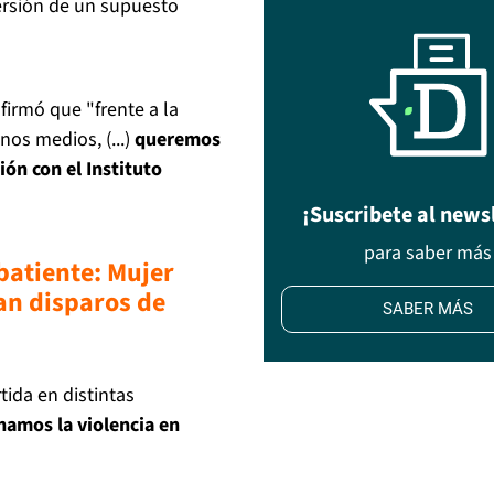
versión de un supuesto
firmó que "frente a la
nos medios, (...)
queremos
ión con el Instituto
¡Suscribete al news
para saber más
batiente: Mujer
an disparos de
SABER MÁS
ida en distintas
amos la violencia en