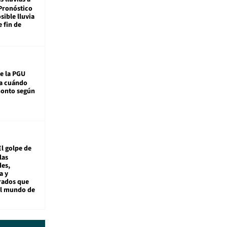
Pronóstico
sible lluvia
e fin de
e la PGU
sa cuándo
monto según
El golpe de
las
es,
a y
rados que
al mundo de