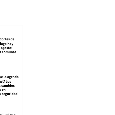
Cortes de
tiago hoy
 agosto:
as comunas
ye la agenda
st? Los
s cambios
s en
y seguridad
s lluvias a