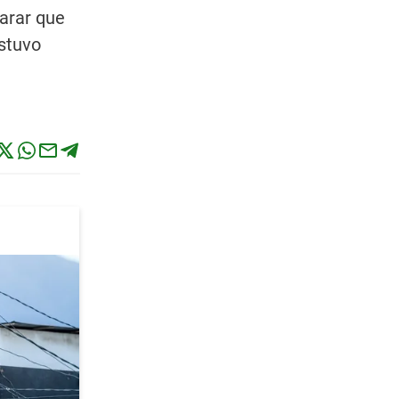
larar que
ostuvo