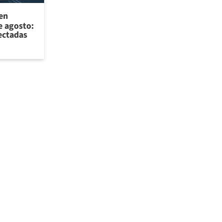
 en
e agosto:
ectadas