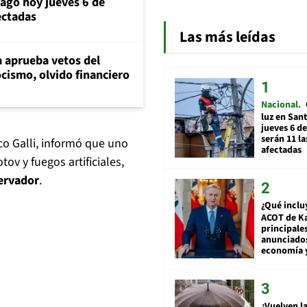
iago hoy jueves 6 de
ectadas
Las más leídas
 aprueba vetos del
cismo, olvido financiero
Nacional
luz en San
jueves 6 de
serán 11 l
co Galli, informó que uno
afectadas
v y fuegos artificiales,
servador
.
¿Qué inclu
ACOT de Ka
principale
anunciado
economía 
¿Vuelven la