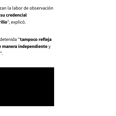
izan la labor de observación
 su credencial
illo
", explicó.
 detenida "
tampoco refleja
 de manera independiente
y
".