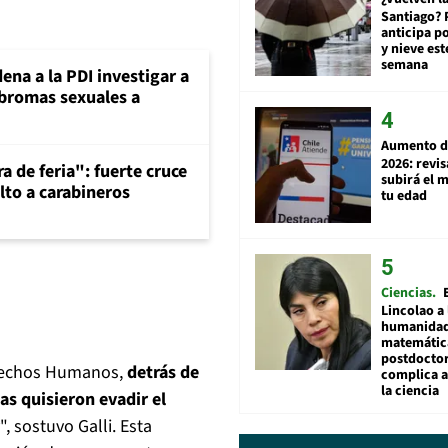
Santiago? 
anticipa po
y nieve est
semana
ena a la PDI investigar a
 bromas sexuales a
Aumento d
2026: revi
a de feria": fuerte cruce
subirá el 
lto a carabineros
tu edad
Ciencias
Lincolao a 
humanidad
matemátic
postdocto
erechos Humanos,
detrás de
complica 
la ciencia
as quisieron evadir el
", sostuvo Galli. Esta