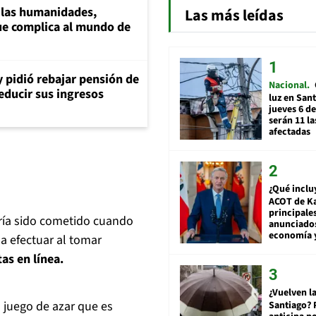
a las humanidades,
Las más leídas
e complica al mundo de
y pidió rebajar pensión de
Nacional
reducir sus ingresos
luz en San
jueves 6 de
serán 11 l
afectadas
¿Qué inclu
ACOT de Ka
principale
bría sido cometido cuando
anunciado
economía 
a efectuar al tomar
as en línea.
¿Vuelven la
 juego de azar que es
Santiago? 