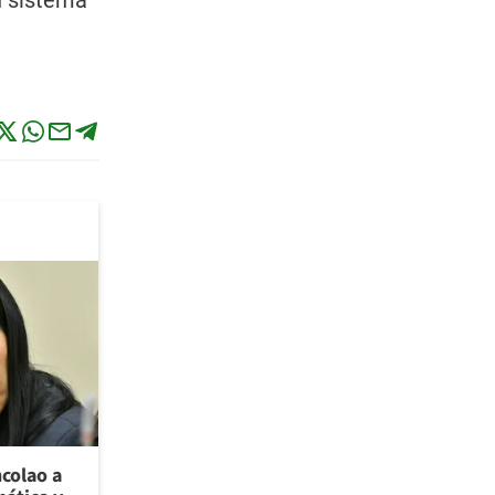
n sistema
ncolao a