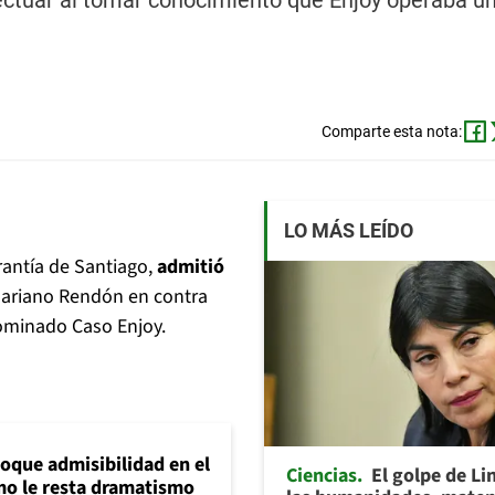
ectuar al tomar conocimiento que Enjoy operaba u
Comparte esta nota:
LO MÁS LEÍDO
rantía de Santiago,
admitió
Mariano Rendón en contra
nominado Caso Enjoy.
loque admisibilidad en el
Ciencias
El golpe de Li
mo le resta dramatismo