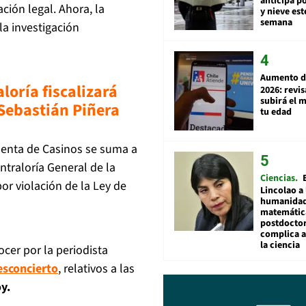
anticipa po
ación legal. Ahora, la
y nieve est
semana
 la investigación
Aumento d
loría fiscalizará
2026: revi
subirá el 
Sebastián Piñera
tu edad
denta de Casinos se suma a
traloría General de la
Ciencias
por violación de la Ley de
Lincolao a 
humanidad
matemátic
postdocto
complica 
la ciencia
cer por la periodista
esconcierto
, relativos a las
y.