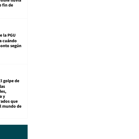
sible lluvia
e fin de
e la PGU
sa cuándo
monto según
El golpe de
las
es,
a y
rados que
al mundo de