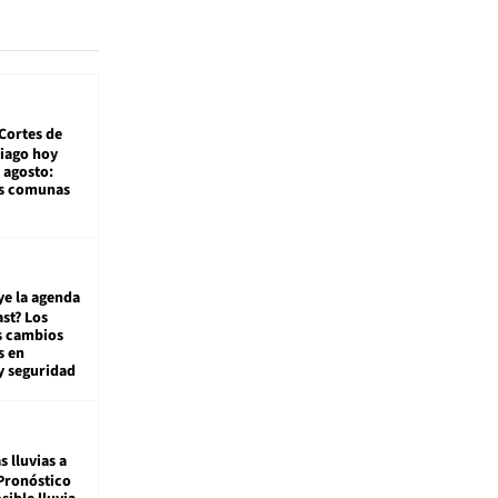
Cortes de
tiago hoy
 agosto:
as comunas
ye la agenda
st? Los
s cambios
s en
y seguridad
s lluvias a
Pronóstico