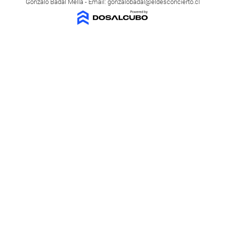
Gonzalo Badal Mella - Email:
gonzalobadal@eldesconcierto.cl