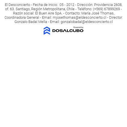
El Desconcierto - Fecha de Inicio: 05 - 2012 - Dirección: Providencia 2608,
of. 63. Santiago, Región Metropolitana, Chile - Teléfono: (+569) 67899269 -
Razón social: El Buen Aire SpA. - Contacto: María José Thomas,
Coordinadora General - Email:
mjosethomas@eldesconcierto.cl
- Director:
Gonzalo Badal Mella - Email:
gonzalobadal@eldesconcierto.cl