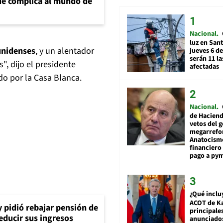
e complica al mundo de
Nacional
luz en San
ounidenses
, y un alentador
jueves 6 de
serán 11 l
", dijo el presidente
afectadas
o por la Casa Blanca.
Nacional
de Hacien
vetos del 
megarrefo
Anatocismo
financiero 
pago a py
¿Qué inclu
ACOT de Ka
y pidió rebajar pensión de
principale
reducir sus ingresos
anunciado