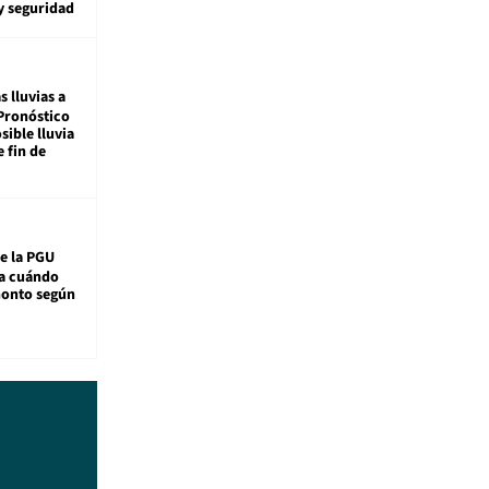
y seguridad
s lluvias a
Pronóstico
sible lluvia
e fin de
e la PGU
sa cuándo
monto según