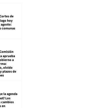
Cortes de
tiago hoy
 agosto:
as comunas
Comisión
da aprueba
gobierno a
rma:
, olvido
y plazos de
mes
ye la agenda
st? Los
s cambios
s en