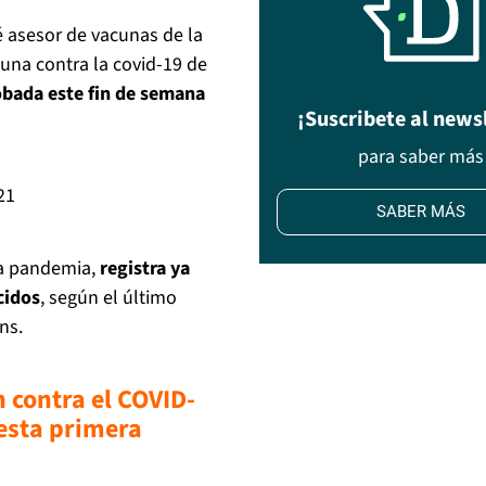
 asesor de vacunas de la
una contra la covid-19 de
obada este fin de semana
¡Suscribete al news
para saber más
21
SABER MÁS
la pandemia,
registra ya
cidos
, según el último
ns.
 contra el COVID-
 esta primera