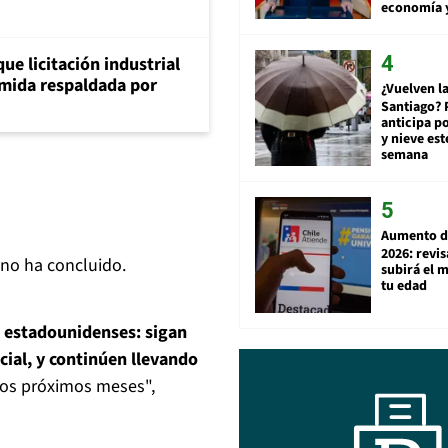
economía 
ue licitación industrial
umida respaldada por
¿Vuelven la
Santiago? 
anticipa po
y nieve est
semana
Aumento d
2026: revi
 no ha concluido.
subirá el 
tu edad
s estadounidenses: sigan
cial, y continúen llevando
 los próximos meses",