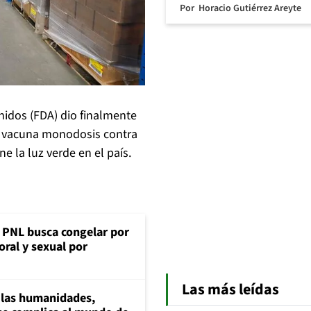
Por
Horacio Gutiérrez Areyte
idos (FDA) dio finalmente
a vacuna monodosis contra
e la luz verde en el país.
: PNL busca congelar por
oral y sexual por
Las más leídas
a las humanidades,