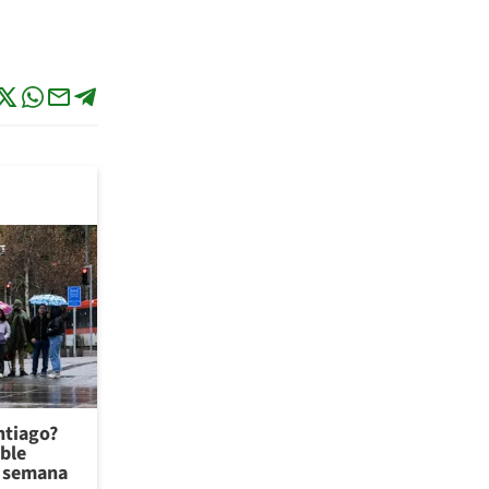
antiago?
ible
de semana