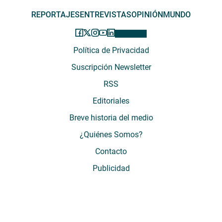
REPORTAJES
ENTREVISTAS
OPINIÓN
MUNDO
Política de Privacidad
Suscripción Newsletter
RSS
Editoriales
Breve historia del medio
¿Quiénes Somos?
Contacto
Publicidad
El Desconcierto - Fecha de Inicio: 05 - 2012 - Dirección: Providencia 2608,
of. 63. Santiago, Región Metropolitana, Chile - Teléfono: (+569) 67899269 -
Razón social: El Buen Aire SpA. - Contacto: María José Thomas,
Coordinadora General - Email:
mjosethomas@eldesconcierto.cl
- Director:
Gonzalo Badal Mella - Email:
gonzalobadal@eldesconcierto.cl