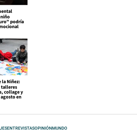
mental
 niño
uro" podría
emocional
 la Niñez:
 talleres
s, collage y
 agosto en
JES
ENTREVISTAS
OPINIÓN
MUNDO