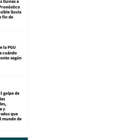
s lluvias a
Pronóstico
sible lluvia
e fin de
e la PGU
sa cuándo
monto según
El golpe de
las
es,
a y
rados que
al mundo de