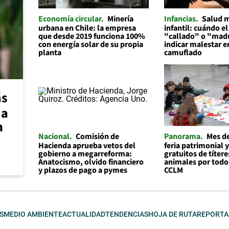
Economía circular
Minería
Infancias
Salud 
urbana en Chile: la empresa
infantil: cuándo el
que desde 2019 funciona 100%
"callado" o "mad
con energía solar de su propia
indicar malestar 
planta
camuflado
ás
 a
n
Nacional
Comisión de
Panorama
Mes de
Hacienda aprueba vetos del
feria patrimonial y
gobierno a megarreforma:
gratuitos de títere
Anatocismo, olvido financiero
animales por todo
y plazos de pago a pymes
CCLM
S
MEDIO AMBIENTE
ACTUALIDAD
TENDENCIAS
HOJA DE RUTA
REPORTA