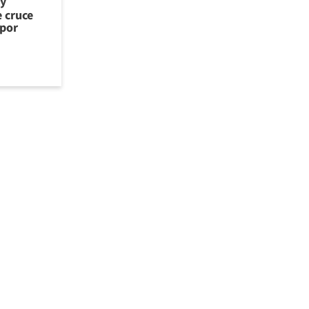
 y
e cruce
 por