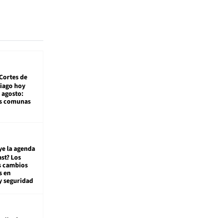
Cortes de
tiago hoy
 agosto:
as comunas
ye la agenda
st? Los
s cambios
s en
y seguridad