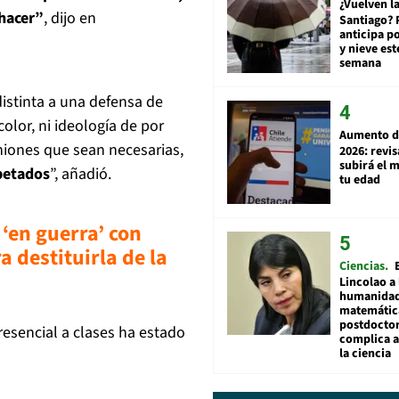
¿Vuelven la
 hacer”
, dijo en
Santiago? 
anticipa po
y nieve est
semana
distinta a una defensa de
lor, ni ideología de por
Aumento d
euniones que sean necesarias,
2026: revi
subirá el 
spetados
”, añadió.
tu edad
‘en guerra’ con
 destituirla de la
Ciencias
Lincolao a 
humanidad
matemátic
postdocto
resencial a clases ha estado
complica 
la ciencia