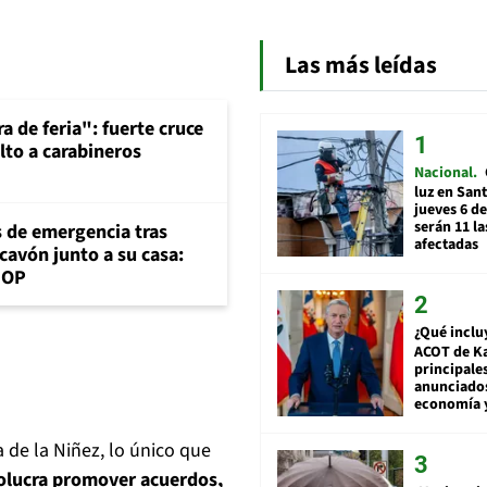
Las más leídas
a de feria": fuerte cruce
lto a carabineros
Nacional
luz en San
jueves 6 de
serán 11 l
s de emergencia tras
afectadas
cavón junto a su casa:
MOP
¿Qué inclu
ACOT de Ka
principale
anunciado
economía 
a de la Niñez,
lo único que
nvolucra promover acuerdos,