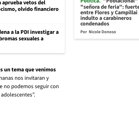
Política
"Poblacional"
 aprueba vetos del
"señora de feria": fuert
cismo, olvido financiero
entre Flores y Campillai
indulto a carabineros
condenados
ena a la PDI investigar a
Por
Nicole Donoso
 bromas sexuales a
es un tema que venimos
anas nos invitaran y
ue no podemos seguir con
 adolescentes”.