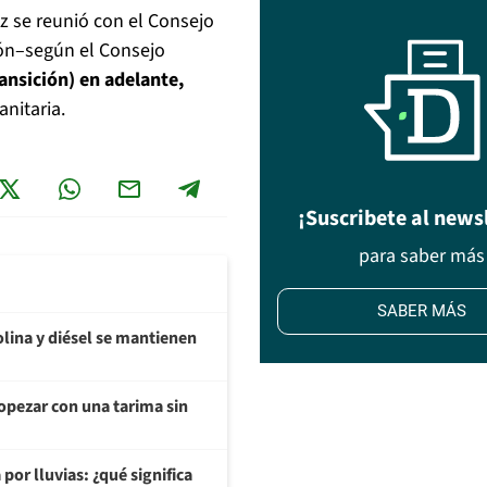
ez se reunió con el Consejo
ón–según el Consejo
ransición) en adelante,
anitaria.
¡Suscribete al news
para saber más
SABER MÁS
olina y diésel se mantienen
opezar con una tarima sin
or lluvias: ¿qué significa