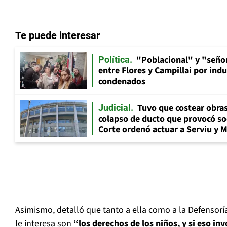
Te puede interesar
"Poblacional" y "señor
Política
entre Flores y Campillai por indu
condenados
Tuvo que costear obra
Judicial
colapso de ducto que provocó so
Corte ordenó actuar a Serviu y 
Asimismo, detalló que tanto a ella como a la Defensorí
le interesa son
“los derechos de los niños, y si eso i