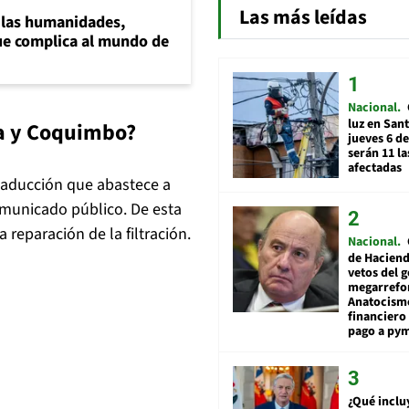
Las más leídas
a las humanidades,
e complica al mundo de
Nacional
luz en San
na y Coquimbo?
jueves 6 de
serán 11 l
afectadas
 aducción que abastece a
municado público. De esta
reparación de la filtración.
Nacional
de Hacien
vetos del 
megarrefo
Anatocismo
financiero 
pago a py
¿Qué inclu