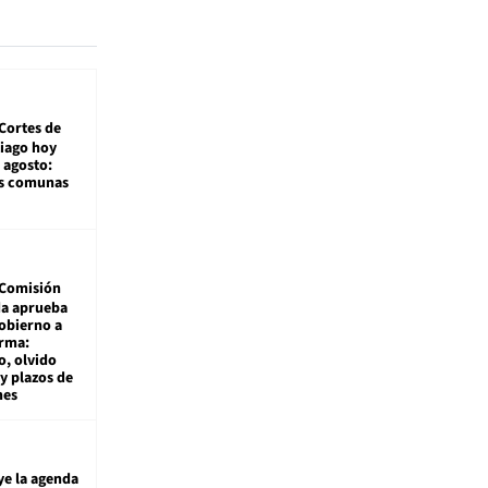
Cortes de
tiago hoy
 agosto:
as comunas
Comisión
da aprueba
gobierno a
rma:
, olvido
y plazos de
mes
ye la agenda