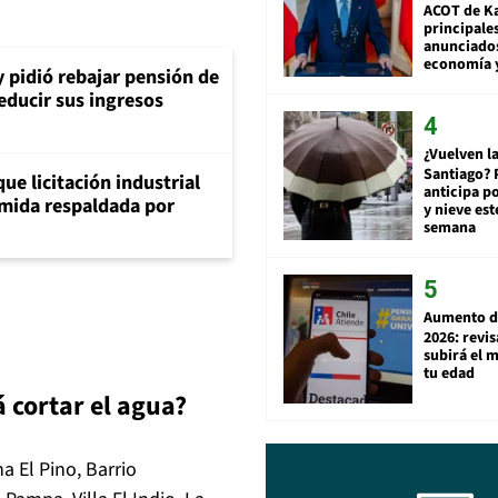
ACOT de Ka
principale
anunciado
economía 
y pidió rebajar pensión de
reducir sus ingresos
¿Vuelven la
Santiago? 
ue licitación industrial
anticipa po
umida respaldada por
y nieve est
semana
Aumento d
2026: revi
subirá el 
tu edad
 cortar el agua?
a El Pino, Barrio