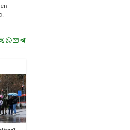
 en
o.
antiago?