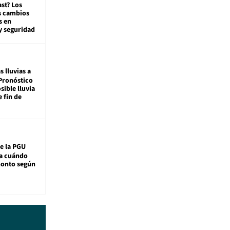
st? Los
s cambios
s en
y seguridad
s lluvias a
Pronóstico
sible lluvia
e fin de
e la PGU
sa cuándo
monto según