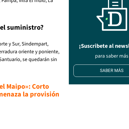
 Pampa, Villa El Indio, La
el suministro?
rte y Sur, Sindempart,
¡Suscribete al news
Herradura oriente y poniente,
para saber más
 Santuario, se quedarán sin
SABER MÁS
el Maipo»: Corto
enaza la provisión