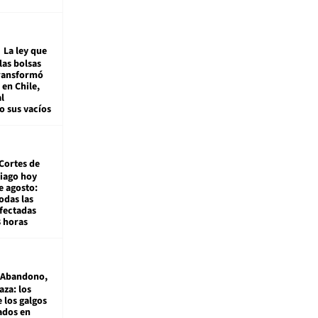
La ley que
las bolsas
transformó
e en Chile,
l
o sus vacíos
Cortes de
tiago hoy
e agosto:
odas las
fectadas
8 horas
Abandono,
aza: los
 los galgos
sados en