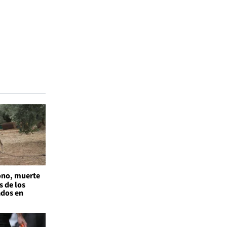
no, muerte
s de los
ados en