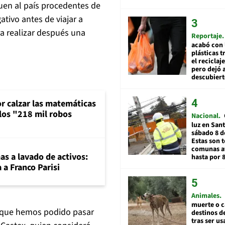
uen al país procedentes de
tivo antes de viajar a
ra realizar después una
Reportaje
acabó con 
plásticas 
el reciclaj
pero dejó a
descubiert
or calzar las matemáticas
 los "218 mil robos
Nacional
luz en San
sábado 8 d
Estas son t
comunas a
mas a lavado de activos:
hasta por 
 a Franco Parisi
Animales
muerte o c
 que hemos podido pasar
destinos de
tras ser u