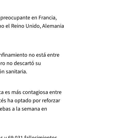
 preocupante en Francia,
omo el Reino Unido, Alemania
onfinamiento no está entre
ro no descartó su
n sanitaria.
ica es más contagiosa entre
ncés ha optado por reforzar
uebas a la semana en
s y 69.031 fallecimientos