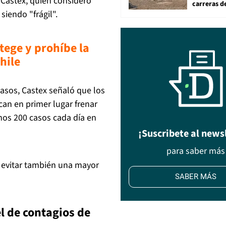
o Castex, quien consideró
carreras d
siendo "frágil".
tege y prohíbe la
hile
asos, Castex señaló que los
an en primer lugar frenar
unos 200 casos cada día en
¡Suscribete al news
para saber más
a evitar también una mayor
SABER MÁS
l de contagios de