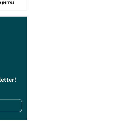
e perros
letter!