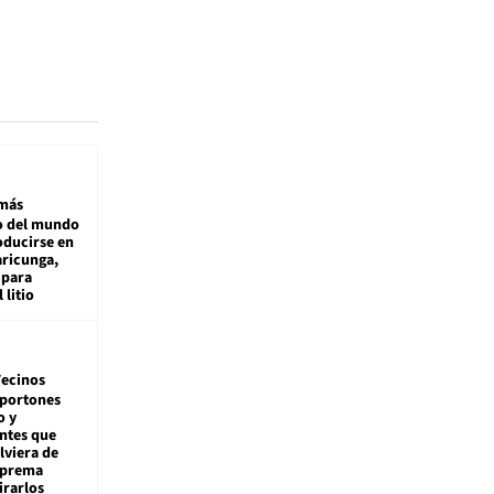
más
 del mundo
oducirse en
aricunga,
 para
 litio
ecinos
 portones
o y
ntes que
viera de
Suprema
irarlos