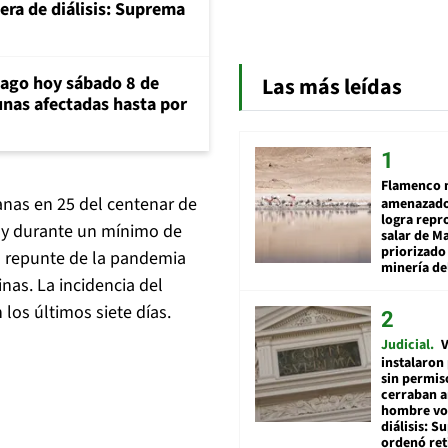
era de diálisis: Suprema
iago hoy sábado 8 de
Las más leídas
unas afectadas hasta por
Flamenco 
anas en 25 del centenar de
amenazado
logra repr
o y durante un mínimo de
salar de M
priorizado
un repunte de la pandemia
minería del
nas. La incidencia del
los últimos siete días.
Judicial
V
instalaron
sin permis
cerraban a
hombre vol
diálisis: 
ordenó ret